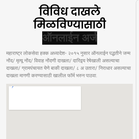
विविध दाखले
मिळविण्यासाठी
महाराष्ट्र लोकसेवा हक्क अध्यादेश- २०१५ नुसार ऑनलाईन पद्धतीने जन्म
नोंद/ मृत्यू नोंद/ विवाह नोंदणी दाखला/ दारिद्र्य रेषेखाली असल्याचा
दाखला/ ग्रामपंचायत येणे बाकी दाखला/ ८ अ उतारा/ निराधार असल्याचा
दाखला मागणी करण्यासाठी खालील फॉर्म भरुन पाठवा.