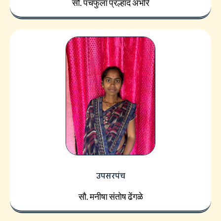
सौ. पंचफुला प्रल्हाद अंभोरे
उपसरपंच
सौ. मनीषा संतोष ढेंगळे