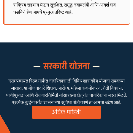
सक्रिय सहभाग घेऊन सुरक्षित, समृद्ध, स्वावलंबी आणि आदर्श गाव
घडविणे हेच आमचे प्रमुख उद्दिष्ट आहे.
सरकारी योजना
ग्रामपंचायत रिठद मार्फत नागरिकांसाठी विविध शासकीय योजना राबवल्या
जातात. या योजनांद्वारे शिक्षण, आरोग्य, महिला सक्षमीकरण, शेती विकास,
पाणीपुरवठा आणि रोजगारनिर्मिती यांसारख्या क्षेत्रांत नागरिकांना मदत मिळते.
प्रत्येक कुटुंबापर्यंत शासनाच्या सुविधा पोहोचवणे हा आमचा उद्देश आहे.
अधिक माहिती