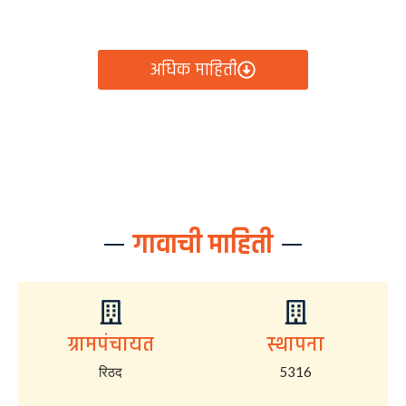
आता रिठद ग्रामपंचायतीचे सर्व निर्णय, विकास कामे, शासकीय
योजना आणि नागरिक सेवा — सर्व काही एका क्लिकवर उपलब्ध!
अधिक माहिती
गावाची माहिती
ग्रामपंचायत
स्थापना
रिठद
5316