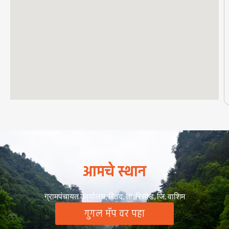
आमचे स्थान
ग्रामपंचायत कार्यालय, रिठद, ता. रिसोड, जि. वाशिम
गुगल मॅप वर पहा