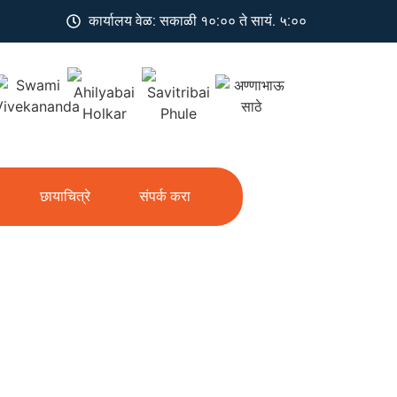
कार्यालय वेळ: सकाळी १०:०० ते सायं. ५:००
छायाचित्रे
संपर्क करा