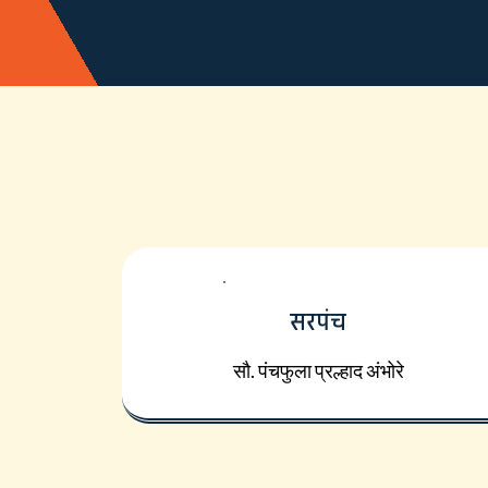
सरपंच
सौ. पंचफुला प्रल्हाद अंभोरे