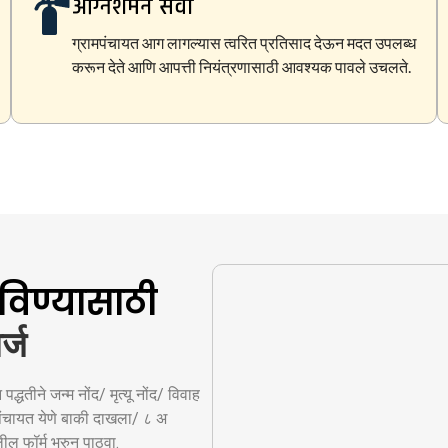
अग्निशमन सेवा
ग्रामपंचायत आग लागल्यास त्वरित प्रतिसाद देऊन मदत उपलब्ध
करून देते आणि आपत्ती नियंत्रणासाठी आवश्यक पावले उचलते.
िण्यासाठी
्ज
धतीने जन्म नोंद/ मृत्यू नोंद/ विवाह
मपंचायत येणे बाकी दाखला/ ८ अ
ल फॉर्म भरुन पाठवा.