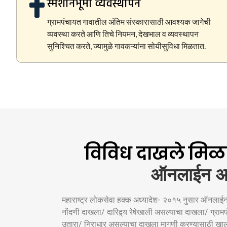
स्मशानभूमी व्यवस्थापन
ग्रामपंचायत गावातील अंतिम संस्कारासाठी आवश्यक जागेची
व्यवस्था करते आणि तिचे नियमन, देखभाल व व्यवस्थापन
सुनिश्चित करते, ज्यामुळे गावकऱ्यांना सोयीसुविधा मिळतात.
विविध दाखले मिळव
ऑनलाईन अर
महाराष्ट्र लोकसेवा हक्क अध्यादेश- २०१५ नुसार ऑनलाईन पद्
नोंदणी दाखला/ दारिद्र्य रेषेखाली असल्याचा दाखला/ ग्रा
उतारा/ निराधार असल्याचा दाखला मागणी करण्यासाठी खाली