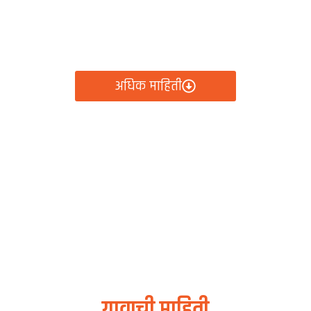
रामपंचायत कार्यालय, र
ायतीचे सर्व निर्णय, विकास कामे, शासकीय योजना आणि नागरिक से
क्लिकवर उपलब्ध!
अधिक माहिती
गावाची माहिती