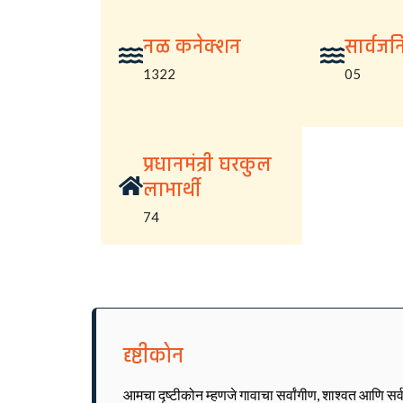
नळ कनेक्शन
सार्वज
1322
05
प्रधानमंत्री घरकुल
लाभार्थी
74
दृष्टीकोन
आमचा दृष्टीकोन म्हणजे गावाचा सर्वांगीण, शाश्वत आणि सर