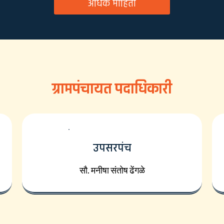
अधिक माहिती
ग्रामपंचायत पदाधिकारी
उपसरपंच
सौ. मनीषा संतोष ढेंगळे