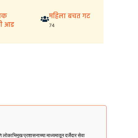
निक
महिला बचत गट
ची आड
74
णि लोकाभिमुख प्रशासनाच्या माध्यमातून दर्जेदार सेवा