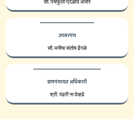
सौ. पंचफुला प्रल्हाद अंभोरे
उपसरपंच
सौ. मनीषा संतोष ढेंगळे
ग्रामपंचायत अधिकारी
श्री. पंढरी ना देव्हढे