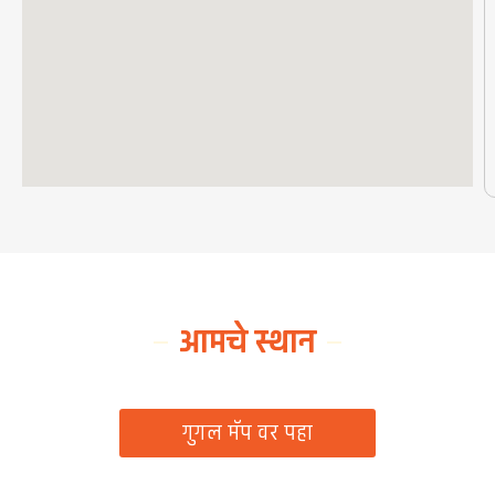
आमचे स्थान
ग्रामपंचायत कार्यालय, रिठद, ता. रिसोड, जि. वाशिम
गुगल मॅप वर पहा