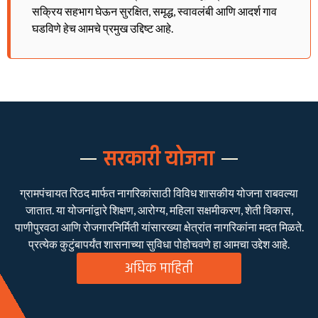
सक्रिय सहभाग घेऊन सुरक्षित, समृद्ध, स्वावलंबी आणि आदर्श गाव
घडविणे हेच आमचे प्रमुख उद्दिष्ट आहे.
सरकारी योजना
ग्रामपंचायत रिठद मार्फत नागरिकांसाठी विविध शासकीय योजना राबवल्या
जातात. या योजनांद्वारे शिक्षण, आरोग्य, महिला सक्षमीकरण, शेती विकास,
पाणीपुरवठा आणि रोजगारनिर्मिती यांसारख्या क्षेत्रांत नागरिकांना मदत मिळते.
प्रत्येक कुटुंबापर्यंत शासनाच्या सुविधा पोहोचवणे हा आमचा उद्देश आहे.
अधिक माहिती