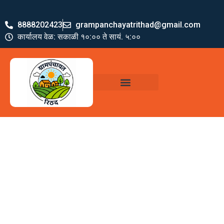
8888202423
grampanchayatrithad@gmail.com
कार्यालय वेळ: सकाळी १०:०० ते सायं. ५:००
ग्रामपंचायत पदाधिकारी
योजना व अभियाने
जमा खर्च पत्रक
ग्रामपंचायत कार्यालय,
रिठद