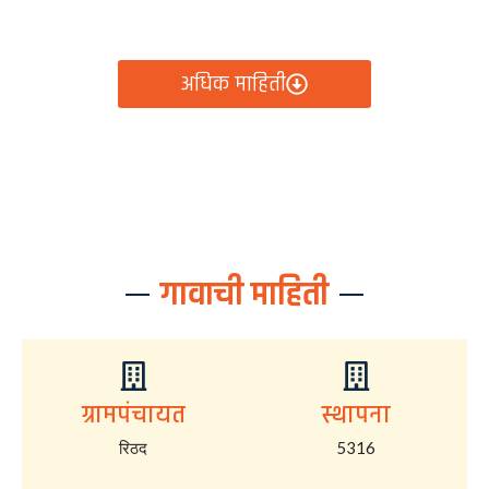
आता रिठद ग्रामपंचायतीचे सर्व निर्णय, विकास कामे, शासकीय
योजना आणि नागरिक सेवा — सर्व काही एका क्लिकवर उपलब्ध!
अधिक माहिती
गावाची माहिती
ग्रामपंचायत
स्थापना
रिठद
5316