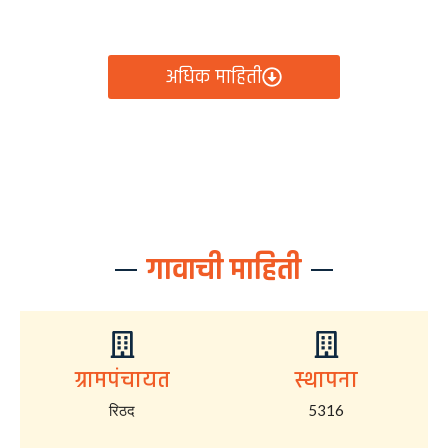
आता रिठद ग्रामपंचायतीचे सर्व निर्णय, विकास कामे, शासकीय
योजना आणि नागरिक सेवा — सर्व काही एका क्लिकवर उपलब्ध!
अधिक माहिती
गावाची माहिती
ग्रामपंचायत
स्थापना
रिठद
5316