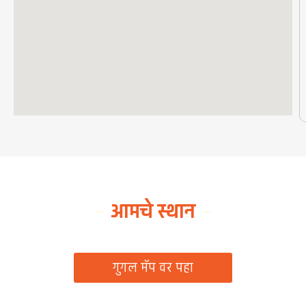
आमचे स्थान
ग्रामपंचायत कार्यालय, रिठद, ता. रिसोड, जि. वाशिम
गुगल मॅप वर पहा