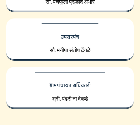
सौ. पंचफुला प्रल्हाद अंभोरे
उपसरपंच
सौ. मनीषा संतोष ढेंगळे
ग्रामपंचायत अधिकारी
श्री. पंढरी ना देव्हढे