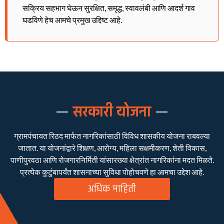
सक्रिय सहभाग घेऊन सुरक्षित, समृद्ध, स्वावलंबी आणि आदर्श गाव
घडविणे हेच आमचे प्रमुख उद्दिष्ट आहे.
सरकारी योजना
ग्रामपंचायत रिठद मार्फत नागरिकांसाठी विविध शासकीय योजना राबवल्या
जातात. या योजनांद्वारे शिक्षण, आरोग्य, महिला सक्षमीकरण, शेती विकास,
पाणीपुरवठा आणि रोजगारनिर्मिती यांसारख्या क्षेत्रांत नागरिकांना मदत मिळते.
प्रत्येक कुटुंबापर्यंत शासनाच्या सुविधा पोहोचवणे हा आमचा उद्देश आहे.
अधिक माहिती