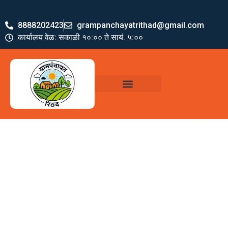
8888202423
grampanchayatrithad@gmail.com
कार्यालय वेळ: सकाळी १०:०० ते सायं. ५:००
ग्रामपंचायत पदाधिकारी
योजना व अभियाने
जमा खर्च पत्रक
ग्रामपंचायत कार्यालय,
रिठद