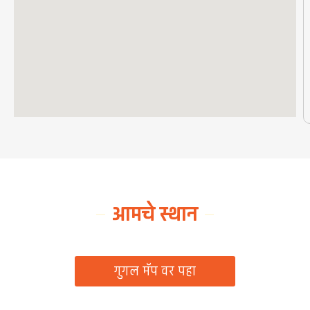
आमचे स्थान
ग्रामपंचायत कार्यालय, रिठद, ता. रिसोड, जि. वाशिम
गुगल मॅप वर पहा