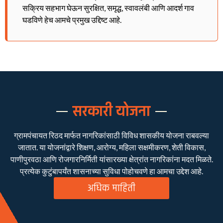
सक्रिय सहभाग घेऊन सुरक्षित, समृद्ध, स्वावलंबी आणि आदर्श गाव
घडविणे हेच आमचे प्रमुख उद्दिष्ट आहे.
सरकारी योजना
ग्रामपंचायत रिठद मार्फत नागरिकांसाठी विविध शासकीय योजना राबवल्या
जातात. या योजनांद्वारे शिक्षण, आरोग्य, महिला सक्षमीकरण, शेती विकास,
पाणीपुरवठा आणि रोजगारनिर्मिती यांसारख्या क्षेत्रांत नागरिकांना मदत मिळते.
प्रत्येक कुटुंबापर्यंत शासनाच्या सुविधा पोहोचवणे हा आमचा उद्देश आहे.
अधिक माहिती