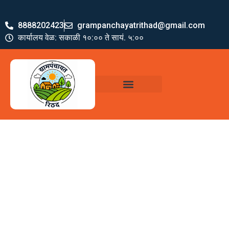
8888202423
grampanchayatrithad@gmail.com
कार्यालय वेळ: सकाळी १०:०० ते सायं. ५:००
ग्रामपंचायत पदाधिकारी
योजना व अभियाने
जमा खर्च पत्रक
ग्रामपंचायत कार्यालय,
रिठद