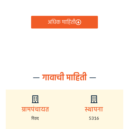
आता रिठद ग्रामपंचायतीचे सर्व निर्णय, विकास कामे, शासकीय
योजना आणि नागरिक सेवा — सर्व काही एका क्लिकवर उपलब्ध!
अधिक माहिती
गावाची माहिती
ग्रामपंचायत
स्थापना
रिठद
5316