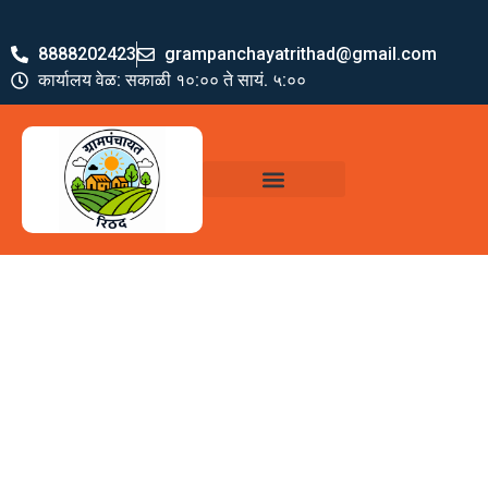
8888202423
grampanchayatrithad@gmail.com
कार्यालय वेळ: सकाळी १०:०० ते सायं. ५:००
ग्रामपंचायत पदाधिकारी
योजना व अभियाने
जमा खर्च पत्रक
ग्रामपंचायत कार्यालय,
रिठद