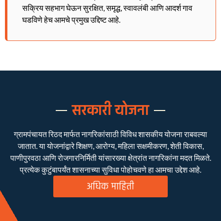
सक्रिय सहभाग घेऊन सुरक्षित, समृद्ध, स्वावलंबी आणि आदर्श गाव
घडविणे हेच आमचे प्रमुख उद्दिष्ट आहे.
सरकारी योजना
ग्रामपंचायत रिठद मार्फत नागरिकांसाठी विविध शासकीय योजना राबवल्या
जातात. या योजनांद्वारे शिक्षण, आरोग्य, महिला सक्षमीकरण, शेती विकास,
पाणीपुरवठा आणि रोजगारनिर्मिती यांसारख्या क्षेत्रांत नागरिकांना मदत मिळते.
प्रत्येक कुटुंबापर्यंत शासनाच्या सुविधा पोहोचवणे हा आमचा उद्देश आहे.
अधिक माहिती