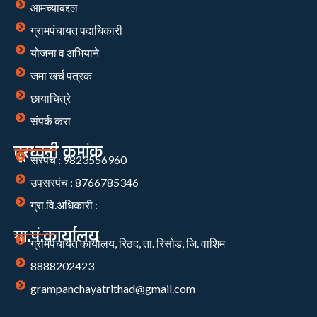
आमच्याबद्दल
ग्रामपंचायत पदाधिकारी
योजना व अभियाने
जमा खर्च पत्रक
छायाचित्रे
संपर्क करा
दूरध्वनी क्रमांक
सरपंच : 9823556960
उपसरपंच : 8766785346
ग्रा.वि.अधिकारी :
ग्रा.पं.कार्यालय
ग्रामपंचायत कार्यालय, रिठद, ता. रिसोड, जि. वाशिम
8888202423
grampanchayatrithad@gmail.com