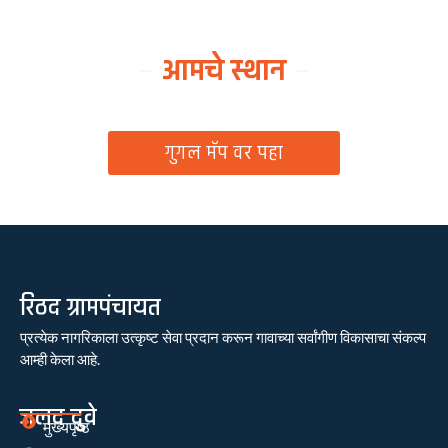
आमचे स्थान
ग्रामपंचायत कार्यालय, रिठद, ता. रिसोड, जि. वाशिम
गुगल मॅप वर पहा
रिठद ग्रामपंचायत
प्रत्येक नागरिकाला उत्कृष्ट सेवा प्रदान करून गावाच्या सर्वांगीण विकासाचा संकल्प
आम्ही केला आहे.
जलद दुवे
मुख्यपृष्ठ