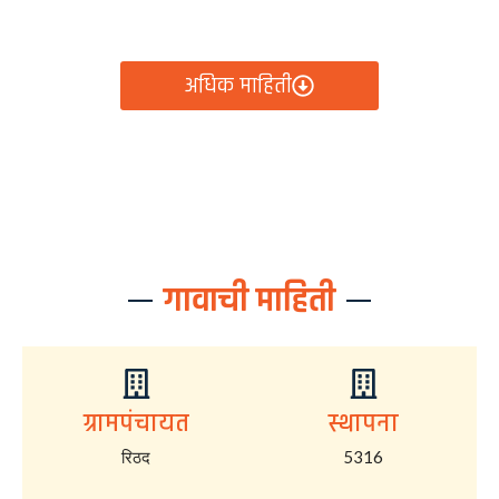
आता रिठद ग्रामपंचायतीचे सर्व निर्णय, विकास कामे, शासकीय
योजना आणि नागरिक सेवा — सर्व काही एका क्लिकवर उपलब्ध!
अधिक माहिती
गावाची माहिती
ग्रामपंचायत
स्थापना
रिठद
5316