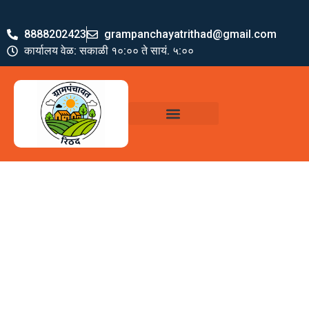
8888202423
grampanchayatrithad@gmail.com
कार्यालय वेळ: सकाळी १०:०० ते सायं. ५:००
ग्रामपंचायत पदाधिकारी
योजना व अभियाने
जमा खर्च पत्रक
ग्रामपंचायत कार्यालय,
रिठद