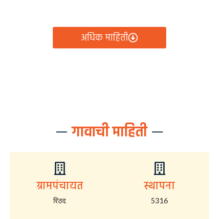
आता रिठद ग्रामपंचायतीचे सर्व निर्णय, विकास कामे, शासकीय
योजना आणि नागरिक सेवा — सर्व काही एका क्लिकवर उपलब्ध!
अधिक माहिती
गावाची माहिती
ग्रामपंचायत
स्थापना
रिठद
5316