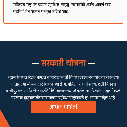
सक्रिय सहभाग घेऊन सुरक्षित, समृद्ध, स्वावलंबी आणि आदर्श गाव
घडविणे हेच आमचे प्रमुख उद्दिष्ट आहे.
सरकारी योजना
ग्रामपंचायत रिठद मार्फत नागरिकांसाठी विविध शासकीय योजना राबवल्या
जातात. या योजनांद्वारे शिक्षण, आरोग्य, महिला सक्षमीकरण, शेती विकास,
पाणीपुरवठा आणि रोजगारनिर्मिती यांसारख्या क्षेत्रांत नागरिकांना मदत मिळते.
प्रत्येक कुटुंबापर्यंत शासनाच्या सुविधा पोहोचवणे हा आमचा उद्देश आहे.
अधिक माहिती