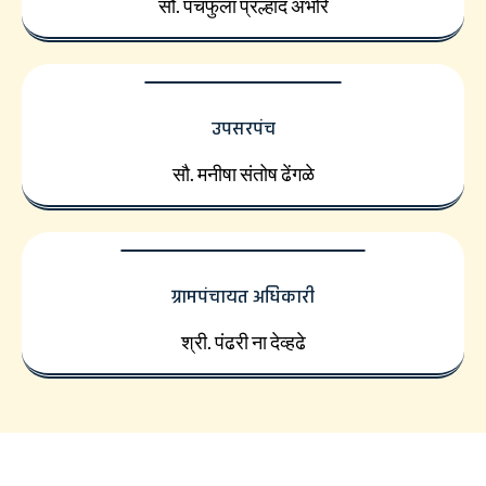
सौ. पंचफुला प्रल्हाद अंभोरे
उपसरपंच
सौ. मनीषा संतोष ढेंगळे
ग्रामपंचायत अधिकारी
श्री. पंढरी ना देव्हढे