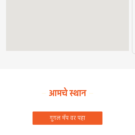
आमचे स्थान
ग्रामपंचायत कार्यालय, रिठद, ता. रिसोड, जि. वाशिम
गुगल मॅप वर पहा