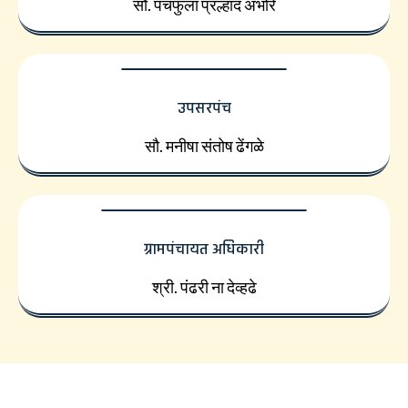
सौ. पंचफुला प्रल्हाद अंभोरे
उपसरपंच
सौ. मनीषा संतोष ढेंगळे
ग्रामपंचायत अधिकारी
श्री. पंढरी ना देव्हढे