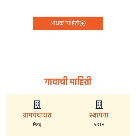
आता रिठद ग्रामपंचायतीचे सर्व निर्णय, विकास कामे, शासकीय
योजना आणि नागरिक सेवा — सर्व काही एका क्लिकवर उपलब्ध!
अधिक माहिती
गावाची माहिती
ग्रामपंचायत
स्थापना
रिठद
5316