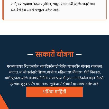
सक्रिय सहभाग घेऊन सुरक्षित, समृद्ध, स्वावलंबी आणि आदर्श गाव
घडविणे हेच आमचे प्रमुख उद्दिष्ट आहे.
सरकारी योजना
ग्रामपंचायत रिठद मार्फत नागरिकांसाठी विविध शासकीय योजना राबवल्या
जातात. या योजनांद्वारे शिक्षण, आरोग्य, महिला सक्षमीकरण, शेती विकास,
पाणीपुरवठा आणि रोजगारनिर्मिती यांसारख्या क्षेत्रांत नागरिकांना मदत मिळते.
प्रत्येक कुटुंबापर्यंत शासनाच्या सुविधा पोहोचवणे हा आमचा उद्देश आहे.
अधिक माहिती