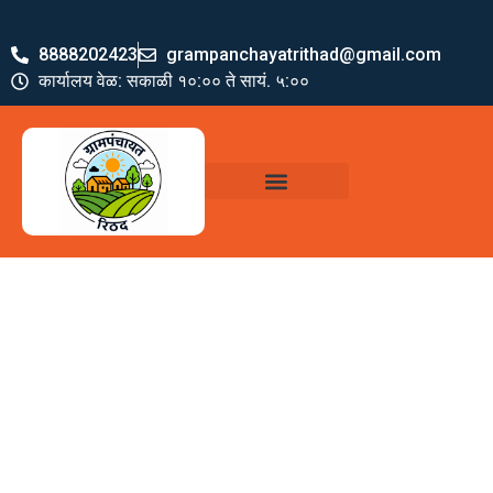
8888202423
grampanchayatrithad@gmail.com
कार्यालय वेळ: सकाळी १०:०० ते सायं. ५:००
ग्रामपंचायत पदाधिकारी
योजना व अभियाने
जमा खर्च पत्रक
ग्रामपंचायत कार्यालय,
रिठद