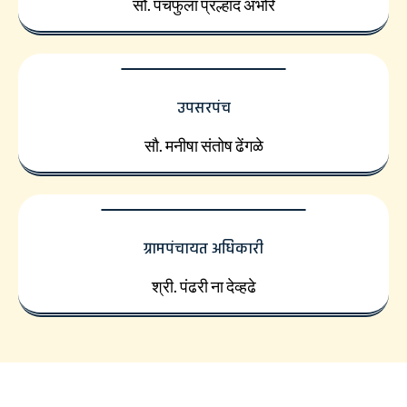
सौ. पंचफुला प्रल्हाद अंभोरे
उपसरपंच
सौ. मनीषा संतोष ढेंगळे
ग्रामपंचायत अधिकारी
श्री. पंढरी ना देव्हढे