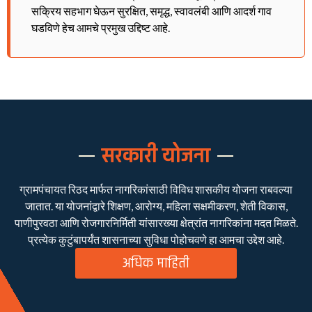
सक्रिय सहभाग घेऊन सुरक्षित, समृद्ध, स्वावलंबी आणि आदर्श गाव
घडविणे हेच आमचे प्रमुख उद्दिष्ट आहे.
सरकारी योजना
ग्रामपंचायत रिठद मार्फत नागरिकांसाठी विविध शासकीय योजना राबवल्या
जातात. या योजनांद्वारे शिक्षण, आरोग्य, महिला सक्षमीकरण, शेती विकास,
पाणीपुरवठा आणि रोजगारनिर्मिती यांसारख्या क्षेत्रांत नागरिकांना मदत मिळते.
प्रत्येक कुटुंबापर्यंत शासनाच्या सुविधा पोहोचवणे हा आमचा उद्देश आहे.
अधिक माहिती