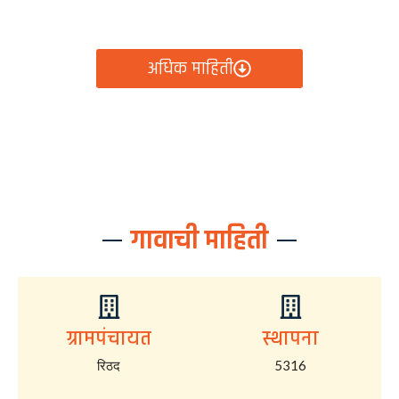
आता रिठद ग्रामपंचायतीचे सर्व निर्णय, विकास कामे, शासकीय
योजना आणि नागरिक सेवा — सर्व काही एका क्लिकवर उपलब्ध!
अधिक माहिती
गावाची माहिती
ग्रामपंचायत
स्थापना
रिठद
5316