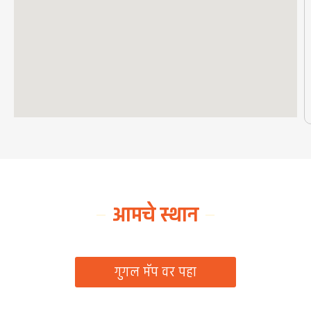
आमचे स्थान
ग्रामपंचायत कार्यालय, रिठद, ता. रिसोड, जि. वाशिम
गुगल मॅप वर पहा