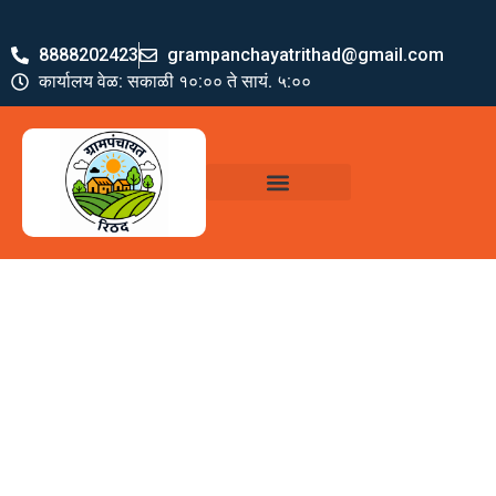
8888202423
grampanchayatrithad@gmail.com
कार्यालय वेळ: सकाळी १०:०० ते सायं. ५:००
ग्रामपंचायत पदाधिकारी
योजना व अभियाने
जमा खर्च पत्रक
ग्रामपंचायत कार्यालय,
रिठद