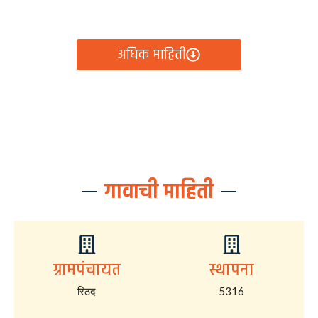
आता रिठद ग्रामपंचायतीचे सर्व निर्णय, विकास कामे, शासकीय
योजना आणि नागरिक सेवा — सर्व काही एका क्लिकवर उपलब्ध!
अधिक माहिती
गावाची माहिती
ग्रामपंचायत
स्थापना
रिठद
5316