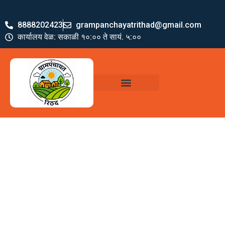
8888202423
grampanchayatrithad@gmail.com
कार्यालय वेळ: सकाळी १०:०० ते सायं. ५:००
ग्रामपंचायत पदाधिकारी
योजना व अभियाने
जमा खर्च पत्रक
ग्रामपंचायत कार्यालय,
रिठद