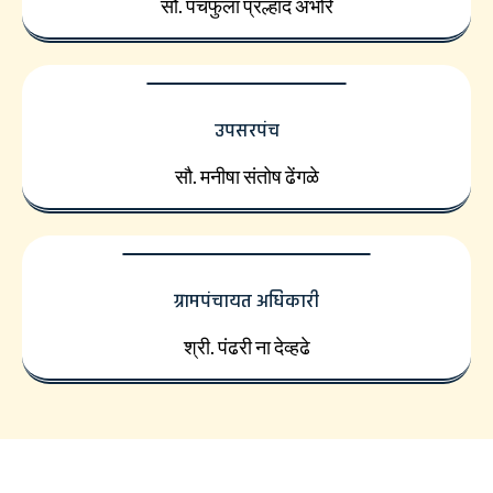
सौ. पंचफुला प्रल्हाद अंभोरे
उपसरपंच
सौ. मनीषा संतोष ढेंगळे
ग्रामपंचायत अधिकारी
श्री. पंढरी ना देव्हढे