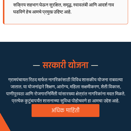
सक्रिय सहभाग घेऊन सुरक्षित, समृद्ध, स्वावलंबी आणि आदर्श गाव
घडविणे हेच आमचे प्रमुख उद्दिष्ट आहे.
सरकारी योजना
ग्रामपंचायत रिठद मार्फत नागरिकांसाठी विविध शासकीय योजना राबवल्या
जातात. या योजनांद्वारे शिक्षण, आरोग्य, महिला सक्षमीकरण, शेती विकास,
पाणीपुरवठा आणि रोजगारनिर्मिती यांसारख्या क्षेत्रांत नागरिकांना मदत मिळते.
प्रत्येक कुटुंबापर्यंत शासनाच्या सुविधा पोहोचवणे हा आमचा उद्देश आहे.
अधिक माहिती