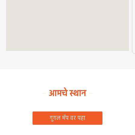
आमचे स्थान
ग्रामपंचायत कार्यालय, रिठद, ता. रिसोड, जि. वाशिम
गुगल मॅप वर पहा