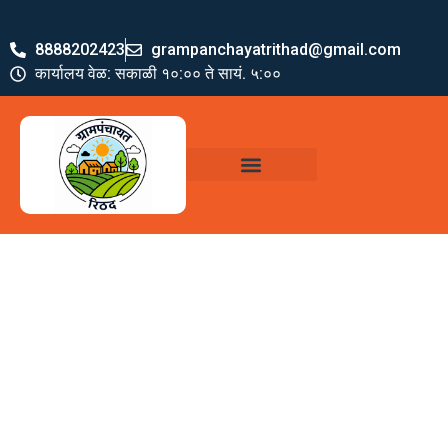
8888202423
grampanchayatrithad@gmail.com
कार्यालय वेळ: सकाळी १०:०० ते सायं. ५:००
ग्रामपंचायत पदाधिकारी
योजना व अभियाने
जमा खर्च पत्रक
ग्रामपंचायत कार्यालय,
रिठद