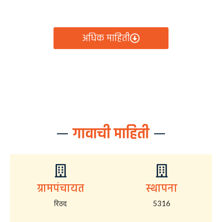
आता रिठद ग्रामपंचायतीचे सर्व निर्णय, विकास कामे, शासकीय
योजना आणि नागरिक सेवा — सर्व काही एका क्लिकवर उपलब्ध!
अधिक माहिती
गावाची माहिती
ग्रामपंचायत
स्थापना
रिठद
5316