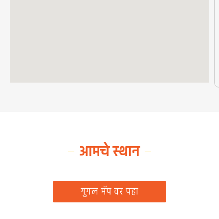
आमचे स्थान
ग्रामपंचायत कार्यालय, रिठद, ता. रिसोड, जि. वाशिम
गुगल मॅप वर पहा