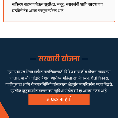
सक्रिय सहभाग घेऊन सुरक्षित, समृद्ध, स्वावलंबी आणि आदर्श गाव
घडविणे हेच आमचे प्रमुख उद्दिष्ट आहे.
सरकारी योजना
ग्रामपंचायत रिठद मार्फत नागरिकांसाठी विविध शासकीय योजना राबवल्या
जातात. या योजनांद्वारे शिक्षण, आरोग्य, महिला सक्षमीकरण, शेती विकास,
पाणीपुरवठा आणि रोजगारनिर्मिती यांसारख्या क्षेत्रांत नागरिकांना मदत मिळते.
प्रत्येक कुटुंबापर्यंत शासनाच्या सुविधा पोहोचवणे हा आमचा उद्देश आहे.
अधिक माहिती