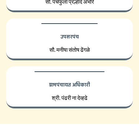
सौ. पंचफुला प्रल्हाद अंभोरे
उपसरपंच
सौ. मनीषा संतोष ढेंगळे
ग्रामपंचायत अधिकारी
श्री. पंढरी ना देव्हढे