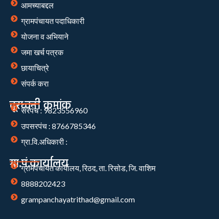
आमच्याबद्दल
ग्रामपंचायत पदाधिकारी
योजना व अभियाने
जमा खर्च पत्रक
छायाचित्रे
संपर्क करा
दूरध्वनी क्रमांक
सरपंच : 9823556960
उपसरपंच : 8766785346
ग्रा.वि.अधिकारी :
ग्रा.पं.कार्यालय
ग्रामपंचायत कार्यालय, रिठद, ता. रिसोड, जि. वाशिम
8888202423
grampanchayatrithad@gmail.com