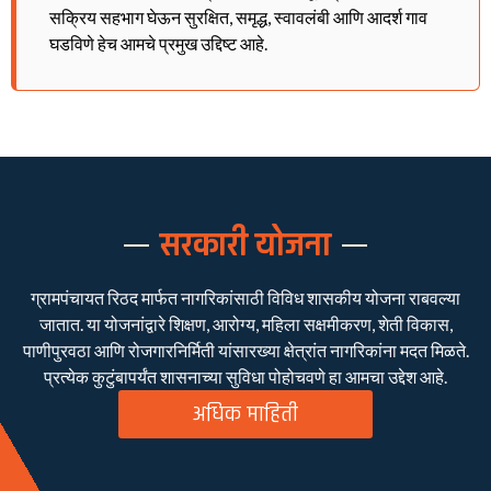
सक्रिय सहभाग घेऊन सुरक्षित, समृद्ध, स्वावलंबी आणि आदर्श गाव
घडविणे हेच आमचे प्रमुख उद्दिष्ट आहे.
सरकारी योजना
ग्रामपंचायत रिठद मार्फत नागरिकांसाठी विविध शासकीय योजना राबवल्या
जातात. या योजनांद्वारे शिक्षण, आरोग्य, महिला सक्षमीकरण, शेती विकास,
पाणीपुरवठा आणि रोजगारनिर्मिती यांसारख्या क्षेत्रांत नागरिकांना मदत मिळते.
प्रत्येक कुटुंबापर्यंत शासनाच्या सुविधा पोहोचवणे हा आमचा उद्देश आहे.
अधिक माहिती