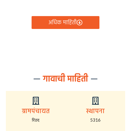
आता रिठद ग्रामपंचायतीचे सर्व निर्णय, विकास कामे, शासकीय
योजना आणि नागरिक सेवा — सर्व काही एका क्लिकवर उपलब्ध!
अधिक माहिती
गावाची माहिती
ग्रामपंचायत
स्थापना
रिठद
5316