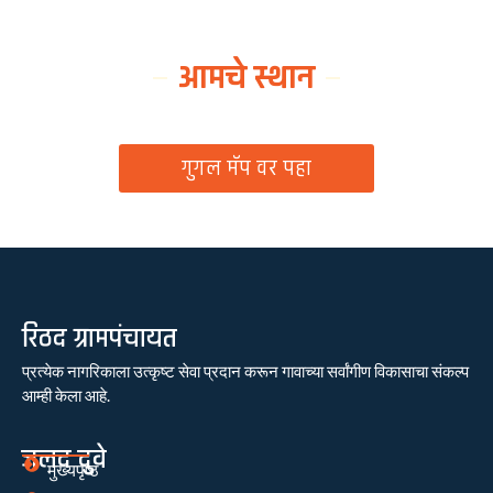
आमचे स्थान
ग्रामपंचायत कार्यालय, रिठद, ता. रिसोड, जि. वाशिम
गुगल मॅप वर पहा
रिठद ग्रामपंचायत
प्रत्येक नागरिकाला उत्कृष्ट सेवा प्रदान करून गावाच्या सर्वांगीण विकासाचा संकल्प
आम्ही केला आहे.
जलद दुवे
मुख्यपृष्ठ