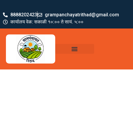
8888202423
grampanchayatrithad@gmail.com
कार्यालय वेळ: सकाळी १०:०० ते सायं. ५:००
ग्रामपंचायत पदाधिकारी
योजना व अभियाने
जमा खर्च पत्रक
ग्रामपंचायत कार्यालय,
रिठद