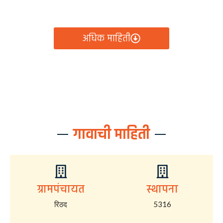
आता रिठद ग्रामपंचायतीचे सर्व निर्णय, विकास कामे, शासकीय
योजना आणि नागरिक सेवा — सर्व काही एका क्लिकवर उपलब्ध!
अधिक माहिती
गावाची माहिती
ग्रामपंचायत
स्थापना
रिठद
5316