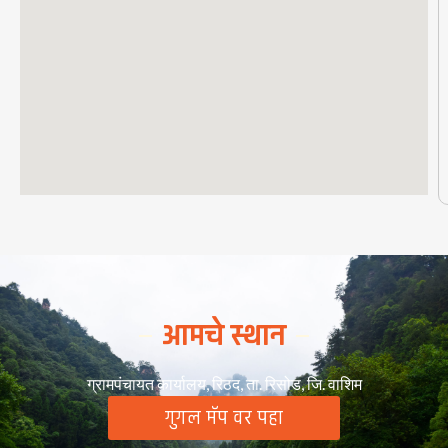
आमचे स्थान
ग्रामपंचायत कार्यालय, रिठद, ता. रिसोड, जि. वाशिम
गुगल मॅप वर पहा