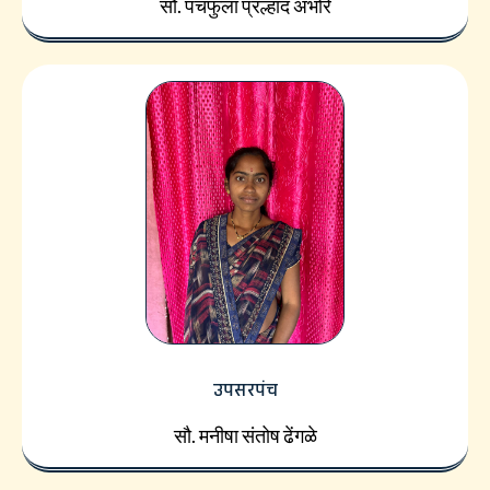
सौ. पंचफुला प्रल्हाद अंभोरे
उपसरपंच
सौ. मनीषा संतोष ढेंगळे