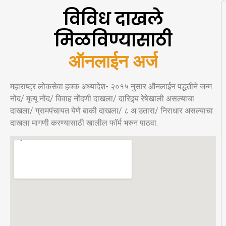
विविध दाखले
मिळविण्यासाठी
ऑ
न
ल
ई
न
अ
र
महाराष्ट्र लोकसेवा हक्क अध्यादेश- २०१५ नुसार ऑनलाईन पद्धतीने जन्म
नोंद/ मृत्यू नोंद/ विवाह नोंदणी दाखला/ दारिद्र्य रेषेखाली असल्याचा
दाखला/ ग्रामपंचायत येणे बाकी दाखला/ ८ अ उतारा/ निराधार असल्याचा
दाखला मागणी करण्यासाठी खालील फॉर्म भरुन पाठवा.