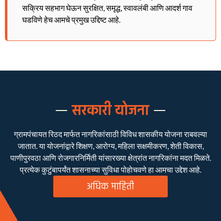
सक्रिय सहभाग घेऊन सुरक्षित, समृद्ध, स्वावलंबी आणि आदर्श गाव
घडविणे हेच आमचे प्रमुख उद्दिष्ट आहे.
सरकारी योजना
ग्रामपंचायत रिठद मार्फत नागरिकांसाठी विविध शासकीय योजना राबवल्या
जातात. या योजनांद्वारे शिक्षण, आरोग्य, महिला सक्षमीकरण, शेती विकास,
पाणीपुरवठा आणि रोजगारनिर्मिती यांसारख्या क्षेत्रांत नागरिकांना मदत मिळते.
प्रत्येक कुटुंबापर्यंत शासनाच्या सुविधा पोहोचवणे हा आमचा उद्देश आहे.
अधिक माहिती