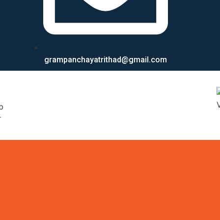
grampanchayatrithad@gmail.com