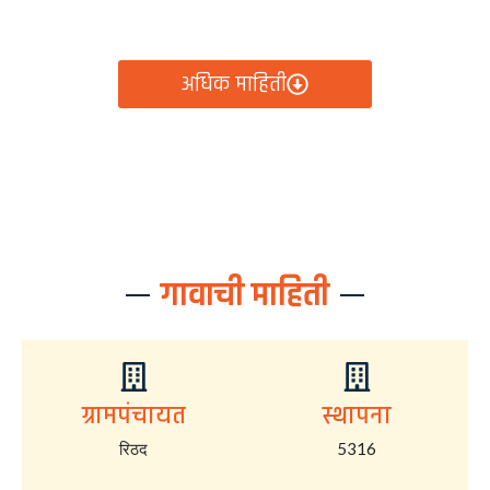
आता रिठद ग्रामपंचायतीचे सर्व निर्णय, विकास कामे, शासकीय
योजना आणि नागरिक सेवा — सर्व काही एका क्लिकवर उपलब्ध!
अधिक माहिती
गावाची माहिती
ग्रामपंचायत
स्थापना
रिठद
5316