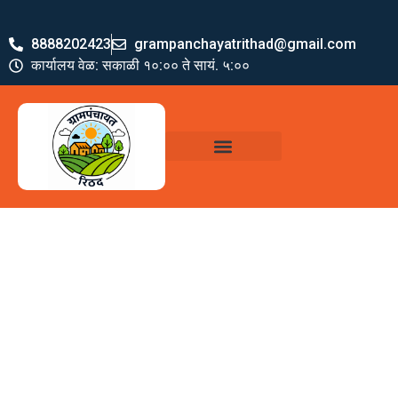
8888202423
grampanchayatrithad@gmail.com
कार्यालय वेळ: सकाळी १०:०० ते सायं. ५:००
ग्रामपंचायत पदाधिकारी
योजना व अभियाने
जमा खर्च पत्रक
ग्रामपंचायत कार्यालय,
रिठद