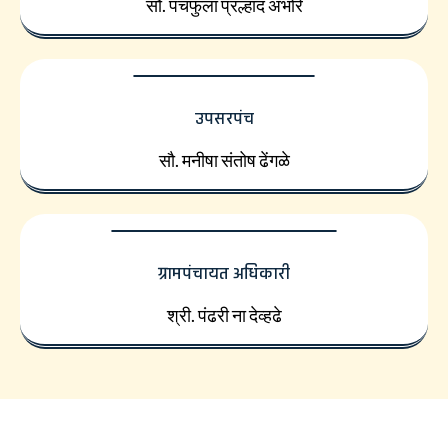
सौ. पंचफुला प्रल्हाद अंभोरे
उपसरपंच
सौ. मनीषा संतोष ढेंगळे
ग्रामपंचायत अधिकारी
श्री. पंढरी ना देव्हढे