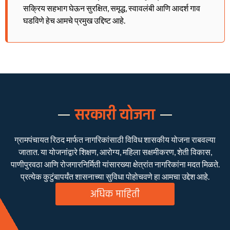
सक्रिय सहभाग घेऊन सुरक्षित, समृद्ध, स्वावलंबी आणि आदर्श गाव
घडविणे हेच आमचे प्रमुख उद्दिष्ट आहे.
सरकारी योजना
ग्रामपंचायत रिठद मार्फत नागरिकांसाठी विविध शासकीय योजना राबवल्या
जातात. या योजनांद्वारे शिक्षण, आरोग्य, महिला सक्षमीकरण, शेती विकास,
पाणीपुरवठा आणि रोजगारनिर्मिती यांसारख्या क्षेत्रांत नागरिकांना मदत मिळते.
प्रत्येक कुटुंबापर्यंत शासनाच्या सुविधा पोहोचवणे हा आमचा उद्देश आहे.
अधिक माहिती