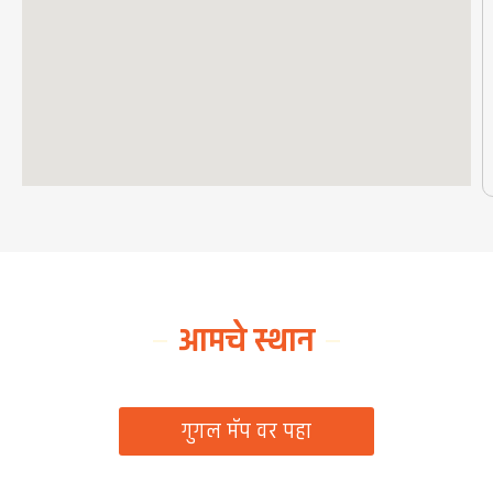
आमचे स्थान
ग्रामपंचायत कार्यालय, रिठद, ता. रिसोड, जि. वाशिम
गुगल मॅप वर पहा