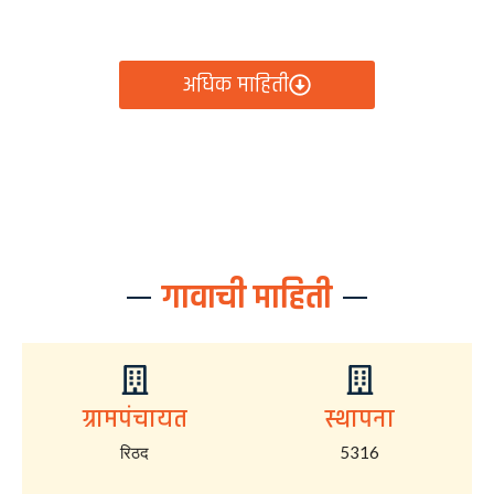
आता रिठद ग्रामपंचायतीचे सर्व निर्णय, विकास कामे, शासकीय
योजना आणि नागरिक सेवा — सर्व काही एका क्लिकवर उपलब्ध!
अधिक माहिती
गावाची माहिती
ग्रामपंचायत
स्थापना
रिठद
5316