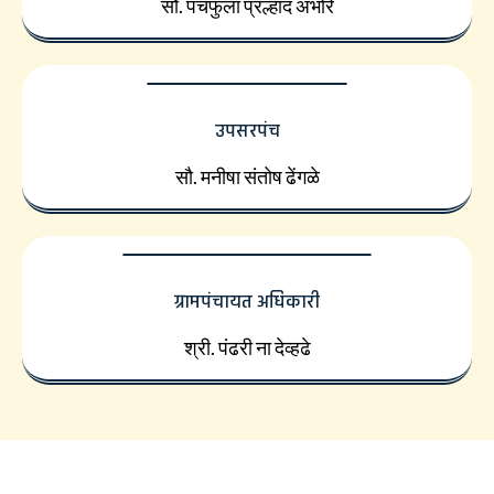
सौ. पंचफुला प्रल्हाद अंभोरे
उपसरपंच
सौ. मनीषा संतोष ढेंगळे
ग्रामपंचायत अधिकारी
श्री. पंढरी ना देव्हढे