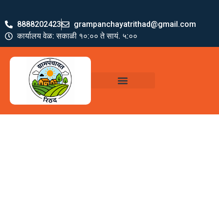
8888202423
grampanchayatrithad@gmail.com
कार्यालय वेळ: सकाळी १०:०० ते सायं. ५:००
ग्रामपंचायत पदाधिकारी
योजना व अभियाने
जमा खर्च पत्रक
ग्रामपंचायत कार्यालय,
रिठद