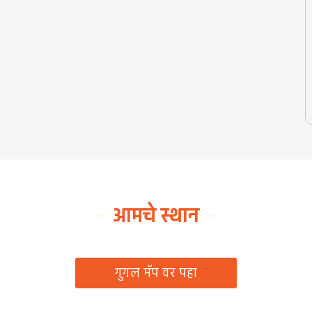
आमचे स्थान
ग्रामपंचायत कार्यालय, रिठद, ता. रिसोड, जि. वाशिम
गुगल मॅप वर पहा