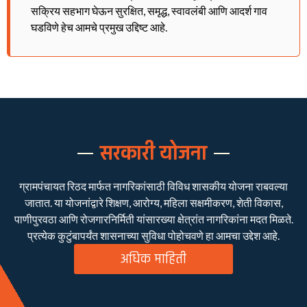
सक्रिय सहभाग घेऊन सुरक्षित, समृद्ध, स्वावलंबी आणि आदर्श गाव
घडविणे हेच आमचे प्रमुख उद्दिष्ट आहे.
सरकारी योजना
ग्रामपंचायत रिठद मार्फत नागरिकांसाठी विविध शासकीय योजना राबवल्या
जातात. या योजनांद्वारे शिक्षण, आरोग्य, महिला सक्षमीकरण, शेती विकास,
पाणीपुरवठा आणि रोजगारनिर्मिती यांसारख्या क्षेत्रांत नागरिकांना मदत मिळते.
प्रत्येक कुटुंबापर्यंत शासनाच्या सुविधा पोहोचवणे हा आमचा उद्देश आहे.
अधिक माहिती