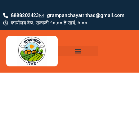
8888202423
grampanchayatrithad@gmail.com
कार्यालय वेळ: सकाळी १०:०० ते सायं. ५:००
ग्रामपंचायत पदाधिकारी
योजना व अभियाने
जमा खर्च पत्रक
ग्रामपंचायत कार्यालय,
रिठद