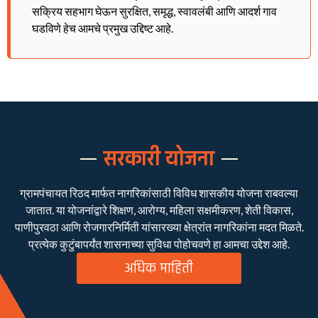
सक्रिय सहभाग घेऊन सुरक्षित, समृद्ध, स्वावलंबी आणि आदर्श गाव
घडविणे हेच आमचे प्रमुख उद्दिष्ट आहे.
सरकारी योजना
ग्रामपंचायत रिठद मार्फत नागरिकांसाठी विविध शासकीय योजना राबवल्या
जातात. या योजनांद्वारे शिक्षण, आरोग्य, महिला सक्षमीकरण, शेती विकास,
पाणीपुरवठा आणि रोजगारनिर्मिती यांसारख्या क्षेत्रांत नागरिकांना मदत मिळते.
प्रत्येक कुटुंबापर्यंत शासनाच्या सुविधा पोहोचवणे हा आमचा उद्देश आहे.
अधिक माहिती