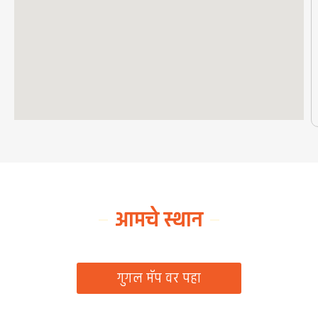
आमचे स्थान
ग्रामपंचायत कार्यालय, रिठद, ता. रिसोड, जि. वाशिम
गुगल मॅप वर पहा