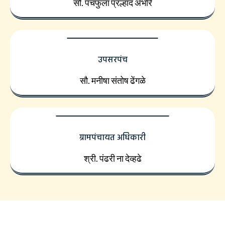
सौ. पंचफुला प्रल्हाद अंभोरे
उपसरपंच
सौ. मनीषा संतोष ढेंगळे
ग्रामपंचायत अधिकारी
श्री. पंढरी ना देव्हढे