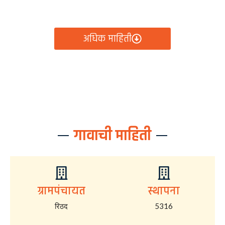
आता रिठद ग्रामपंचायतीचे सर्व निर्णय, विकास कामे, शासकीय
योजना आणि नागरिक सेवा — सर्व काही एका क्लिकवर उपलब्ध!
अधिक माहिती
गावाची माहिती
ग्रामपंचायत
स्थापना
रिठद
5316