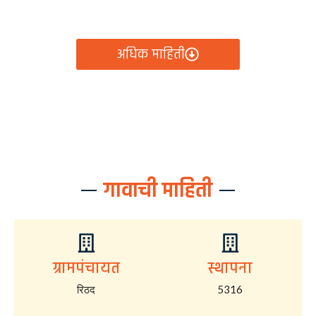
आता रिठद ग्रामपंचायतीचे सर्व निर्णय, विकास कामे, शासकीय
योजना आणि नागरिक सेवा — सर्व काही एका क्लिकवर उपलब्ध!
अधिक माहिती
गावाची माहिती
ग्रामपंचायत
स्थापना
रिठद
5316