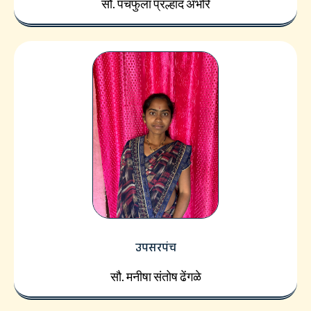
सौ. पंचफुला प्रल्हाद अंभोरे
उपसरपंच
सौ. मनीषा संतोष ढेंगळे