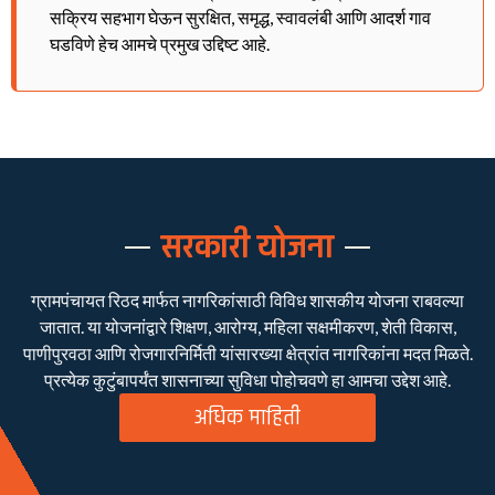
सक्रिय सहभाग घेऊन सुरक्षित, समृद्ध, स्वावलंबी आणि आदर्श गाव
घडविणे हेच आमचे प्रमुख उद्दिष्ट आहे.
सरकारी योजना
ग्रामपंचायत रिठद मार्फत नागरिकांसाठी विविध शासकीय योजना राबवल्या
जातात. या योजनांद्वारे शिक्षण, आरोग्य, महिला सक्षमीकरण, शेती विकास,
पाणीपुरवठा आणि रोजगारनिर्मिती यांसारख्या क्षेत्रांत नागरिकांना मदत मिळते.
प्रत्येक कुटुंबापर्यंत शासनाच्या सुविधा पोहोचवणे हा आमचा उद्देश आहे.
अधिक माहिती