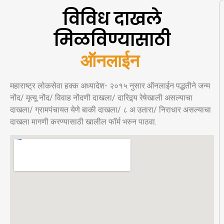
विविध दाखले
मिळविण्यासाठी
ऑ
न
ल
ई
न
अ
र
महाराष्ट्र लोकसेवा हक्क अध्यादेश- २०१५ नुसार ऑनलाईन पद्धतीने जन्म
नोंद/ मृत्यू नोंद/ विवाह नोंदणी दाखला/ दारिद्र्य रेषेखाली असल्याचा
दाखला/ ग्रामपंचायत येणे बाकी दाखला/ ८ अ उतारा/ निराधार असल्याचा
दाखला मागणी करण्यासाठी खालील फॉर्म भरुन पाठवा.