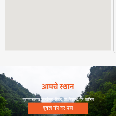
आमचे स्थान
ग्रामपंचायत कार्यालय, रिठद, ता. रिसोड, जि. वाशिम
गुगल मॅप वर पहा