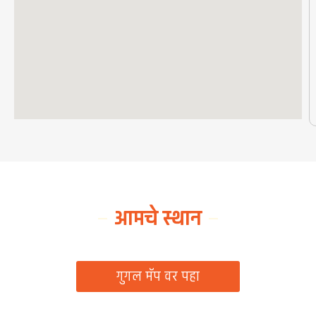
आमचे स्थान
ग्रामपंचायत कार्यालय, रिठद, ता. रिसोड, जि. वाशिम
गुगल मॅप वर पहा