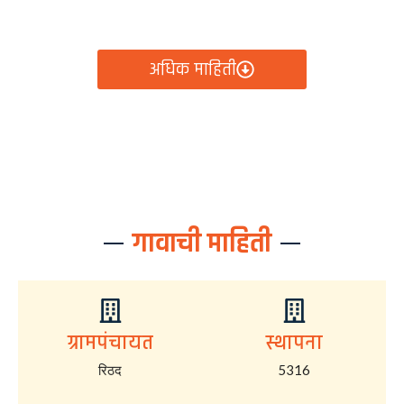
आता रिठद ग्रामपंचायतीचे सर्व निर्णय, विकास कामे, शासकीय
योजना आणि नागरिक सेवा — सर्व काही एका क्लिकवर उपलब्ध!
अधिक माहिती
गावाची माहिती
ग्रामपंचायत
स्थापना
रिठद
5316