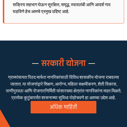
सक्रिय सहभाग घेऊन सुरक्षित, समृद्ध, स्वावलंबी आणि आदर्श गाव
घडविणे हेच आमचे प्रमुख उद्दिष्ट आहे.
सरकारी योजना
ग्रामपंचायत रिठद मार्फत नागरिकांसाठी विविध शासकीय योजना राबवल्या
जातात. या योजनांद्वारे शिक्षण, आरोग्य, महिला सक्षमीकरण, शेती विकास,
पाणीपुरवठा आणि रोजगारनिर्मिती यांसारख्या क्षेत्रांत नागरिकांना मदत मिळते.
प्रत्येक कुटुंबापर्यंत शासनाच्या सुविधा पोहोचवणे हा आमचा उद्देश आहे.
अधिक माहिती