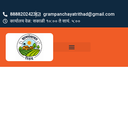
8888202423
grampanchayatrithad@gmail.com
कार्यालय वेळ: सकाळी १०:०० ते सायं. ५:००
ग्रामपंचायत पदाधिकारी
योजना व अभियाने
जमा खर्च पत्रक
ग्रामपंचायत कार्यालय,
रिठद