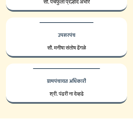
सौ. पंचफुला प्रल्हाद अंभोरे
उपसरपंच
सौ. मनीषा संतोष ढेंगळे
ग्रामपंचायत अधिकारी
श्री. पंढरी ना देव्हढे