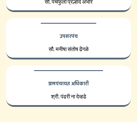
सौ. पंचफुला प्रल्हाद अंभोरे
उपसरपंच
सौ. मनीषा संतोष ढेंगळे
ग्रामपंचायत अधिकारी
श्री. पंढरी ना देव्हढे