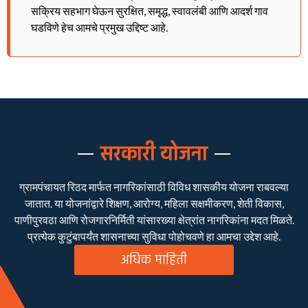
सक्रिय सहभाग घेऊन सुरक्षित, समृद्ध, स्वावलंबी आणि आदर्श गाव
घडविणे हेच आमचे प्रमुख उद्दिष्ट आहे.
सरकारी योजना
ग्रामपंचायत रिठद मार्फत नागरिकांसाठी विविध शासकीय योजना राबवल्या
जातात. या योजनांद्वारे शिक्षण, आरोग्य, महिला सक्षमीकरण, शेती विकास,
पाणीपुरवठा आणि रोजगारनिर्मिती यांसारख्या क्षेत्रांत नागरिकांना मदत मिळते.
प्रत्येक कुटुंबापर्यंत शासनाच्या सुविधा पोहोचवणे हा आमचा उद्देश आहे.
अधिक माहिती