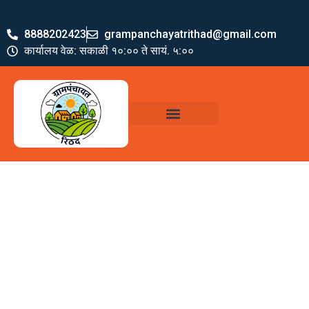
8888202423
grampanchayatrithad@gmail.com
कार्यालय वेळ: सकाळी १०:०० ते सायं. ५:००
ग्रामपंचायत पदाधिकारी
योजना व अभियाने
जमा खर्च पत्रक
ग्रामपंचायत कार्यालय,
रिठद