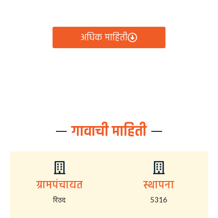
आता रिठद ग्रामपंचायतीचे सर्व निर्णय, विकास कामे, शासकीय
योजना आणि नागरिक सेवा — सर्व काही एका क्लिकवर उपलब्ध!
अधिक माहिती
गावाची माहिती
ग्रामपंचायत
स्थापना
रिठद
5316