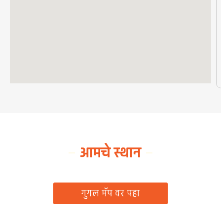
आमचे स्थान
ग्रामपंचायत कार्यालय, रिठद, ता. रिसोड, जि. वाशिम
गुगल मॅप वर पहा