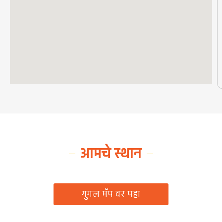
आमचे स्थान
ग्रामपंचायत कार्यालय, रिठद, ता. रिसोड, जि. वाशिम
गुगल मॅप वर पहा