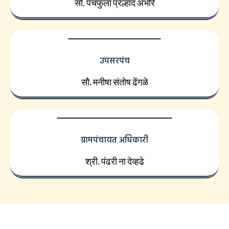
सौ. पंचफुला प्रल्हाद अंभोरे
उपसरपंच
सौ. मनीषा संतोष ढेंगळे
ग्रामपंचायत अधिकारी
श्री. पंढरी ना देव्हढे