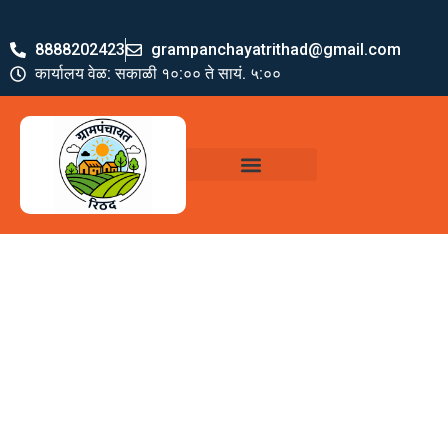
8888202423
grampanchayatrithad@gmail.com
कार्यालय वेळ: सकाळी १०:०० ते सायं. ५:००
ग्रामपंचायत पदाधिकारी
योजना व अभियाने
जमा खर्च पत्रक
ग्रामपंचायत कार्यालय,
रिठद