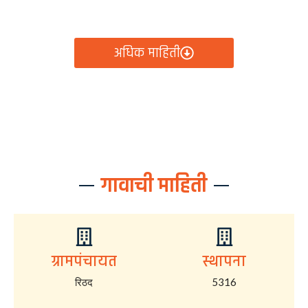
आता रिठद ग्रामपंचायतीचे सर्व निर्णय, विकास कामे, शासकीय
योजना आणि नागरिक सेवा — सर्व काही एका क्लिकवर उपलब्ध!
अधिक माहिती
गावाची माहिती
ग्रामपंचायत
स्थापना
रिठद
5316