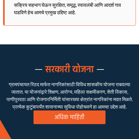
सक्रिय सहभाग घेऊन सुरक्षित, समृद्ध, स्वावलंबी आणि आदर्श गाव
घडविणे हेच आमचे प्रमुख उद्दिष्ट आहे.
सरकारी योजना
ग्रामपंचायत रिठद मार्फत नागरिकांसाठी विविध शासकीय योजना राबवल्या
जातात. या योजनांद्वारे शिक्षण, आरोग्य, महिला सक्षमीकरण, शेती विकास,
पाणीपुरवठा आणि रोजगारनिर्मिती यांसारख्या क्षेत्रांत नागरिकांना मदत मिळते.
प्रत्येक कुटुंबापर्यंत शासनाच्या सुविधा पोहोचवणे हा आमचा उद्देश आहे.
अधिक माहिती