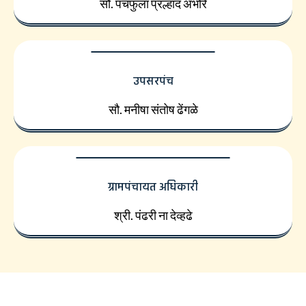
सौ. पंचफुला प्रल्हाद अंभोरे
उपसरपंच
सौ. मनीषा संतोष ढेंगळे
ग्रामपंचायत अधिकारी
श्री. पंढरी ना देव्हढे