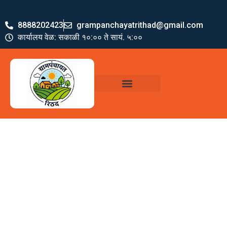
8888202423
grampanchayatrithad@gmail.com
कार्यालय वेळ: सकाळी १०:०० ते सायं. ५:००
ग्रामपंचायत पदाधिकारी
योजना व अभियाने
जमा खर्च पत्रक
ग्रामपंचायत कार्यालय,
रिठद