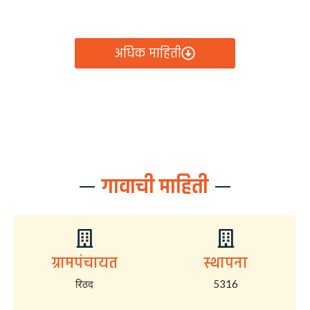
आता रिठद ग्रामपंचायतीचे सर्व निर्णय, विकास कामे, शासकीय
योजना आणि नागरिक सेवा — सर्व काही एका क्लिकवर उपलब्ध!
अधिक माहिती
गावाची माहिती
ग्रामपंचायत
स्थापना
रिठद
5316