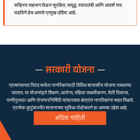
सक्रिय सहभाग घेऊन सुरक्षित, समृद्ध, स्वावलंबी आणि आदर्श गाव
घडविणे हेच आमचे प्रमुख उद्दिष्ट आहे.
सरकारी योजना
ग्रामपंचायत रिठद मार्फत नागरिकांसाठी विविध शासकीय योजना राबवल्या
जातात. या योजनांद्वारे शिक्षण, आरोग्य, महिला सक्षमीकरण, शेती विकास,
पाणीपुरवठा आणि रोजगारनिर्मिती यांसारख्या क्षेत्रांत नागरिकांना मदत मिळते.
प्रत्येक कुटुंबापर्यंत शासनाच्या सुविधा पोहोचवणे हा आमचा उद्देश आहे.
अधिक माहिती