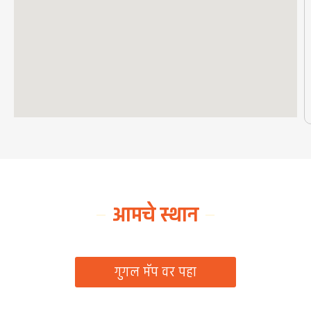
आमचे स्थान
ग्रामपंचायत कार्यालय, रिठद, ता. रिसोड, जि. वाशिम
गुगल मॅप वर पहा