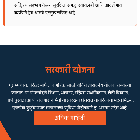
सक्रिय सहभाग घेऊन सुरक्षित, समृद्ध, स्वावलंबी आणि आदर्श गाव
घडविणे हेच आमचे प्रमुख उद्दिष्ट आहे.
सरकारी योजना
ग्रामपंचायत रिठद मार्फत नागरिकांसाठी विविध शासकीय योजना राबवल्या
जातात. या योजनांद्वारे शिक्षण, आरोग्य, महिला सक्षमीकरण, शेती विकास,
पाणीपुरवठा आणि रोजगारनिर्मिती यांसारख्या क्षेत्रांत नागरिकांना मदत मिळते.
प्रत्येक कुटुंबापर्यंत शासनाच्या सुविधा पोहोचवणे हा आमचा उद्देश आहे.
अधिक माहिती