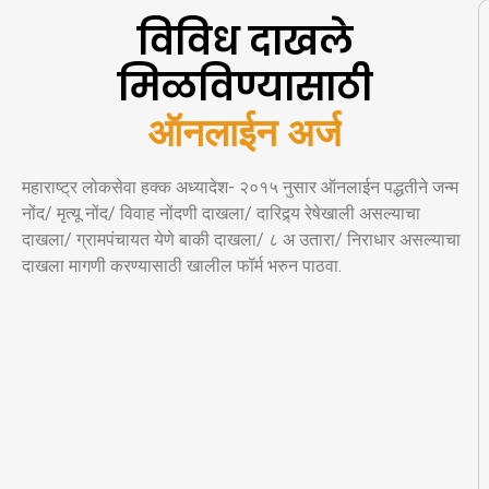
विविध दाखले
मिळविण्यासाठी
ऑ
न
ल
ई
न
अ
र
महाराष्ट्र लोकसेवा हक्क अध्यादेश- २०१५ नुसार ऑनलाईन पद्धतीने जन्म
नोंद/ मृत्यू नोंद/ विवाह नोंदणी दाखला/ दारिद्र्य रेषेखाली असल्याचा
दाखला/ ग्रामपंचायत येणे बाकी दाखला/ ८ अ उतारा/ निराधार असल्याचा
दाखला मागणी करण्यासाठी खालील फॉर्म भरुन पाठवा.