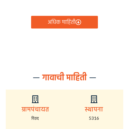
आता रिठद ग्रामपंचायतीचे सर्व निर्णय, विकास कामे, शासकीय
योजना आणि नागरिक सेवा — सर्व काही एका क्लिकवर उपलब्ध!
अधिक माहिती
गावाची माहिती
ग्रामपंचायत
स्थापना
रिठद
5316