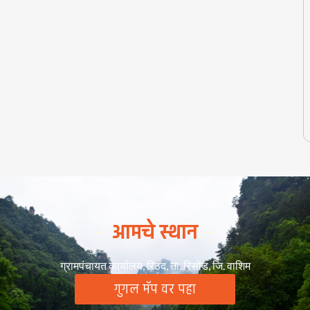
आमचे स्थान
ग्रामपंचायत कार्यालय, रिठद, ता. रिसोड, जि. वाशिम
गुगल मॅप वर पहा