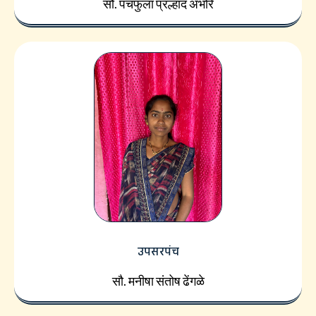
सौ. पंचफुला प्रल्हाद अंभोरे
उपसरपंच
सौ. मनीषा संतोष ढेंगळे