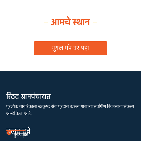
आमचे स्थान
ग्रामपंचायत कार्यालय, रिठद, ता. रिसोड, जि. वाशिम
गुगल मॅप वर पहा
रिठद ग्रामपंचायत
प्रत्येक नागरिकाला उत्कृष्ट सेवा प्रदान करून गावाच्या सर्वांगीण विकासाचा संकल्प
आम्ही केला आहे.
जलद दुवे
मुख्यपृष्ठ