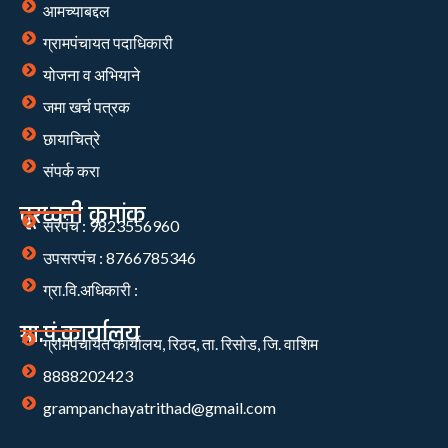
आमच्याबद्दल
ग्रामपंचायत पदाधिकारी
योजना व अभियाने
जमा खर्च पत्रक
छायाचित्रे
संपर्क करा
दूरध्वनी क्रमांक
सरपंच : 9823556960
उपसरपंच : 8766785346
ग्रा.वि.अधिकारी :
ग्रा.पं.कार्यालय
ग्रामपंचायत कार्यालय, रिठद, ता. रिसोड, जि. वाशिम
8888202423
grampanchayatrithad@gmail.com