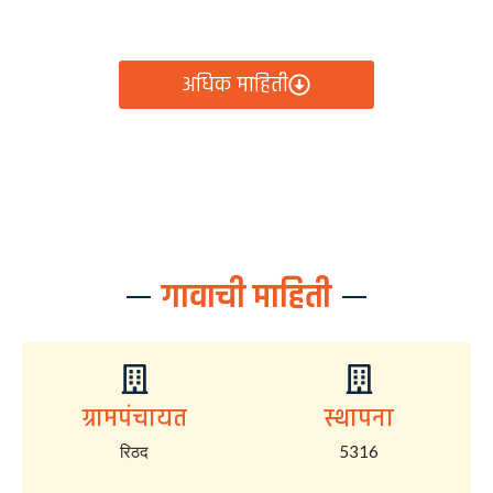
आता रिठद ग्रामपंचायतीचे सर्व निर्णय, विकास कामे, शासकीय
योजना आणि नागरिक सेवा — सर्व काही एका क्लिकवर उपलब्ध!
अधिक माहिती
गावाची माहिती
ग्रामपंचायत
स्थापना
रिठद
5316