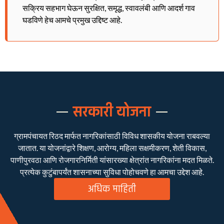
सक्रिय सहभाग घेऊन सुरक्षित, समृद्ध, स्वावलंबी आणि आदर्श गाव
घडविणे हेच आमचे प्रमुख उद्दिष्ट आहे.
सरकारी योजना
ग्रामपंचायत रिठद मार्फत नागरिकांसाठी विविध शासकीय योजना राबवल्या
जातात. या योजनांद्वारे शिक्षण, आरोग्य, महिला सक्षमीकरण, शेती विकास,
पाणीपुरवठा आणि रोजगारनिर्मिती यांसारख्या क्षेत्रांत नागरिकांना मदत मिळते.
प्रत्येक कुटुंबापर्यंत शासनाच्या सुविधा पोहोचवणे हा आमचा उद्देश आहे.
अधिक माहिती