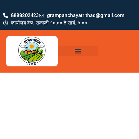
8888202423
grampanchayatrithad@gmail.com
कार्यालय वेळ: सकाळी १०:०० ते सायं. ५:००
ग्रामपंचायत पदाधिकारी
योजना व अभियाने
जमा खर्च पत्रक
ग्रामपंचायत कार्यालय,
रिठद