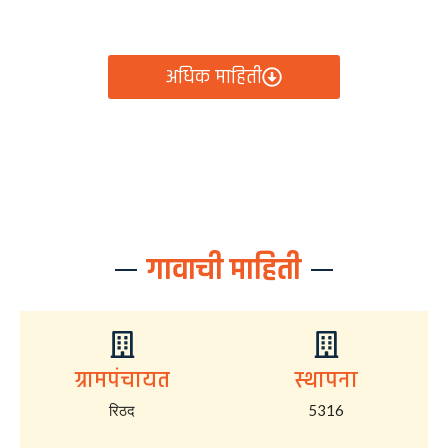
आता रिठद ग्रामपंचायतीचे सर्व निर्णय, विकास कामे, शासकीय
योजना आणि नागरिक सेवा — सर्व काही एका क्लिकवर उपलब्ध!
अधिक माहिती
गावाची माहिती
ग्रामपंचायत
स्थापना
रिठद
5316