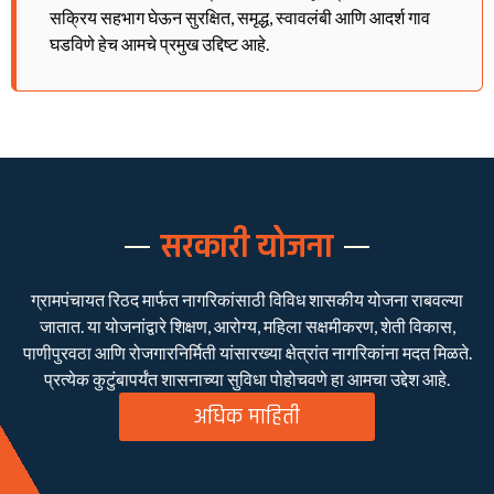
सक्रिय सहभाग घेऊन सुरक्षित, समृद्ध, स्वावलंबी आणि आदर्श गाव
घडविणे हेच आमचे प्रमुख उद्दिष्ट आहे.
सरकारी योजना
ग्रामपंचायत रिठद मार्फत नागरिकांसाठी विविध शासकीय योजना राबवल्या
जातात. या योजनांद्वारे शिक्षण, आरोग्य, महिला सक्षमीकरण, शेती विकास,
पाणीपुरवठा आणि रोजगारनिर्मिती यांसारख्या क्षेत्रांत नागरिकांना मदत मिळते.
प्रत्येक कुटुंबापर्यंत शासनाच्या सुविधा पोहोचवणे हा आमचा उद्देश आहे.
अधिक माहिती