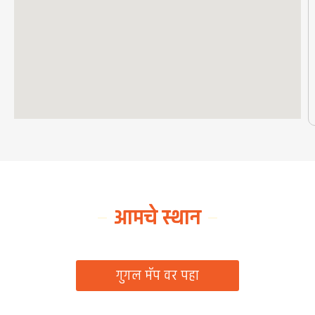
आमचे स्थान
ग्रामपंचायत कार्यालय, रिठद, ता. रिसोड, जि. वाशिम
गुगल मॅप वर पहा