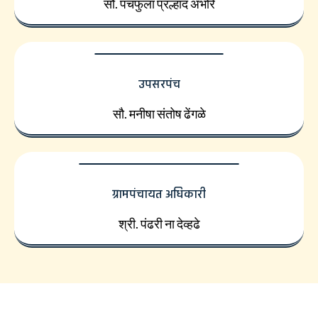
सौ. पंचफुला प्रल्हाद अंभोरे
उपसरपंच
सौ. मनीषा संतोष ढेंगळे
ग्रामपंचायत अधिकारी
श्री. पंढरी ना देव्हढे