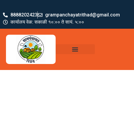
8888202423
grampanchayatrithad@gmail.com
कार्यालय वेळ: सकाळी १०:०० ते सायं. ५:००
ग्रामपंचायत पदाधिकारी
योजना व अभियाने
जमा खर्च पत्रक
ग्रामपंचायत कार्यालय,
रिठद