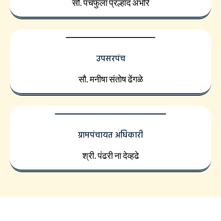
सौ. पंचफुला प्रल्हाद अंभोरे
उपसरपंच
सौ. मनीषा संतोष ढेंगळे
ग्रामपंचायत अधिकारी
श्री. पंढरी ना देव्हढे