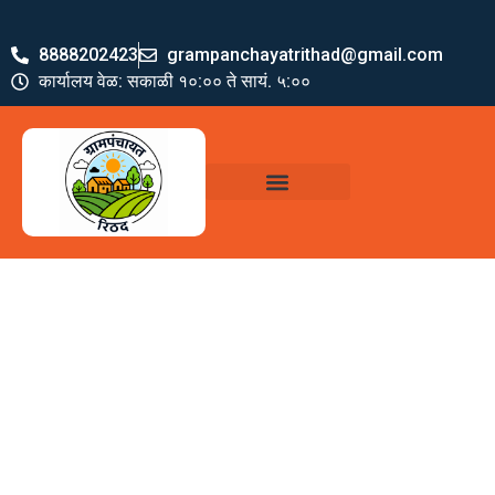
8888202423
grampanchayatrithad@gmail.com
कार्यालय वेळ: सकाळी १०:०० ते सायं. ५:००
ग्रामपंचायत पदाधिकारी
योजना व अभियाने
जमा खर्च पत्रक
ग्रामपंचायत कार्यालय,
रिठद