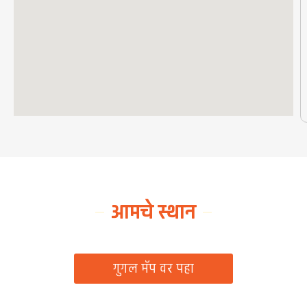
आमचे स्थान
ग्रामपंचायत कार्यालय, रिठद, ता. रिसोड, जि. वाशिम
गुगल मॅप वर पहा