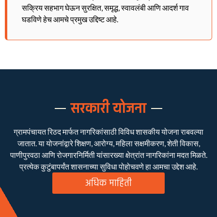
सक्रिय सहभाग घेऊन सुरक्षित, समृद्ध, स्वावलंबी आणि आदर्श गाव
घडविणे हेच आमचे प्रमुख उद्दिष्ट आहे.
सरकारी योजना
ग्रामपंचायत रिठद मार्फत नागरिकांसाठी विविध शासकीय योजना राबवल्या
जातात. या योजनांद्वारे शिक्षण, आरोग्य, महिला सक्षमीकरण, शेती विकास,
पाणीपुरवठा आणि रोजगारनिर्मिती यांसारख्या क्षेत्रांत नागरिकांना मदत मिळते.
प्रत्येक कुटुंबापर्यंत शासनाच्या सुविधा पोहोचवणे हा आमचा उद्देश आहे.
अधिक माहिती