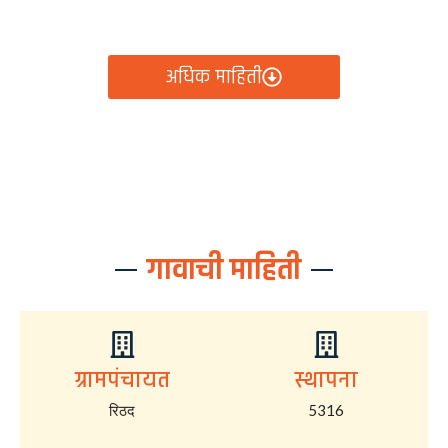
आता रिठद ग्रामपंचायतीचे सर्व निर्णय, विकास कामे, शासकीय
योजना आणि नागरिक सेवा — सर्व काही एका क्लिकवर उपलब्ध!
अधिक माहिती
गावाची माहिती
ग्रामपंचायत
स्थापना
रिठद
5316