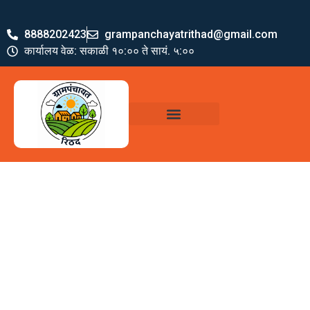
8888202423
grampanchayatrithad@gmail.com
कार्यालय वेळ: सकाळी १०:०० ते सायं. ५:००
ग्रामपंचायत पदाधिकारी
योजना व अभियाने
जमा खर्च पत्रक
ग्रामपंचायत कार्यालय,
रिठद