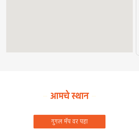
आमचे स्थान
ग्रामपंचायत कार्यालय, रिठद, ता. रिसोड, जि. वाशिम
गुगल मॅप वर पहा