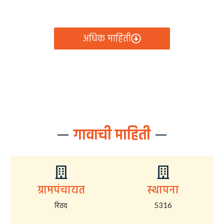
आता रिठद ग्रामपंचायतीचे सर्व निर्णय, विकास कामे, शासकीय
योजना आणि नागरिक सेवा — सर्व काही एका क्लिकवर उपलब्ध!
अधिक माहिती
गावाची माहिती
ग्रामपंचायत
स्थापना
रिठद
5316