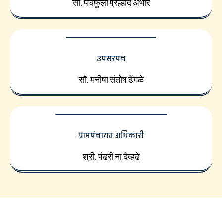
सौ. पंचफुला प्रल्हाद अंभोरे
उपसरपंच
सौ. मनीषा संतोष ढेंगळे
ग्रामपंचायत अधिकारी
श्री. पंढरी ना देव्हढे