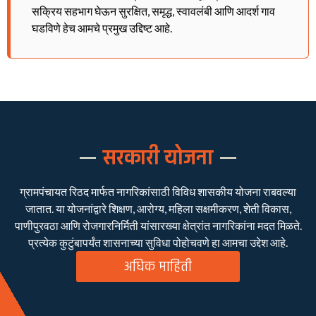
सक्रिय सहभाग घेऊन सुरक्षित, समृद्ध, स्वावलंबी आणि आदर्श गाव
घडविणे हेच आमचे प्रमुख उद्दिष्ट आहे.
सरकारी योजना
ग्रामपंचायत रिठद मार्फत नागरिकांसाठी विविध शासकीय योजना राबवल्या
जातात. या योजनांद्वारे शिक्षण, आरोग्य, महिला सक्षमीकरण, शेती विकास,
पाणीपुरवठा आणि रोजगारनिर्मिती यांसारख्या क्षेत्रांत नागरिकांना मदत मिळते.
प्रत्येक कुटुंबापर्यंत शासनाच्या सुविधा पोहोचवणे हा आमचा उद्देश आहे.
अधिक माहिती