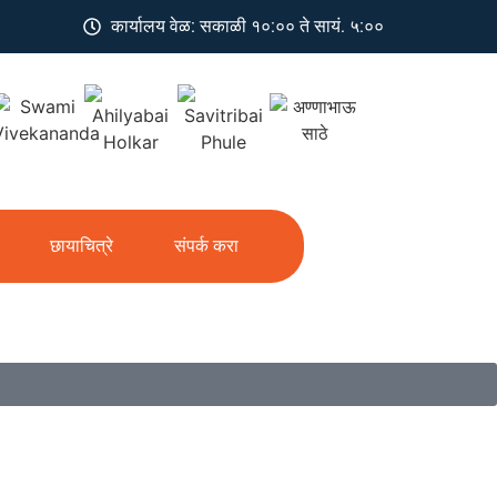
कार्यालय वेळ: सकाळी १०:०० ते सायं. ५:००
छायाचित्रे
संपर्क करा