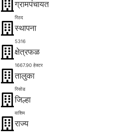
ग्रामपंचायत
रिठद
स्थापना
5316
क्षेत्रफळ
1667.90 हेक्टर
तालुका
रिसोड
जिल्हा
वाशिम
राज्य