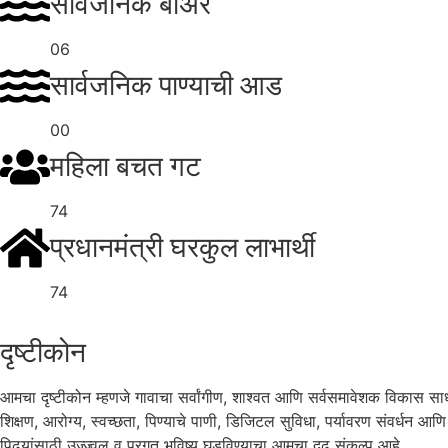
सार्वजनिक बोअर
06
सार्वजनिक पाण्याची आड
00
महिला बचत गट
74
प्रधानमंत्री घरकुल लाभार्थी
74
दृष्टीकोन
आमचा दृष्टीकोन म्हणजे गावाचा सर्वांगीण, शाश्वत आणि सर्वसमावेशक विकास साध
शिक्षण, आरोग्य, स्वच्छता, पिण्याचे पाणी, डिजिटल सुविधा, पर्यावरण संवर्धन आण
पिढ्यांसाठी उज्ज्वल व प्रगत भविष्य घडविण्याचा आमचा दृढ संकल्प आहे.