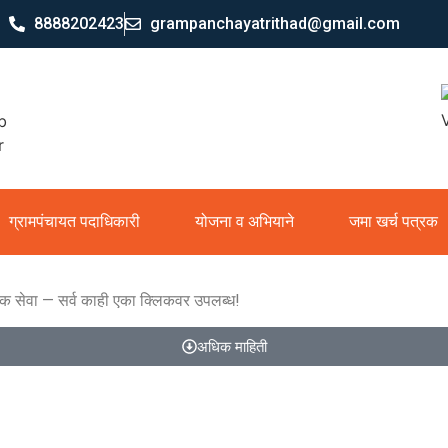
8888202423
grampanchayatrithad@gmail.com
ग्रामपंचायत पदाधिकारी
योजना व अभियाने
जमा खर्च पत्रक
िक सेवा — सर्व काही एका क्लिकवर उपलब्ध!
अधिक माहिती