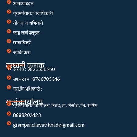
आमच्याबद्दल
ग्रामपंचायत पदाधिकारी
योजना व अभियाने
जमा खर्च पत्रक
छायाचित्रे
संपर्क करा
दूरध्वनी क्रमांक
सरपंच : 9823556960
उपसरपंच : 8766785346
ग्रा.वि.अधिकारी :
ग्रा.पं.कार्यालय
ग्रामपंचायत कार्यालय, रिठद, ता. रिसोड, जि. वाशिम
8888202423
grampanchayatrithad@gmail.com