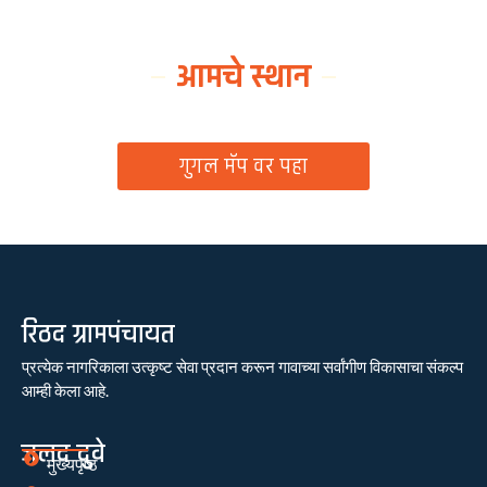
आमचे स्थान
ग्रामपंचायत कार्यालय, रिठद, ता. रिसोड, जि. वाशिम
गुगल मॅप वर पहा
रिठद ग्रामपंचायत
प्रत्येक नागरिकाला उत्कृष्ट सेवा प्रदान करून गावाच्या सर्वांगीण विकासाचा संकल्प
आम्ही केला आहे.
जलद दुवे
मुख्यपृष्ठ