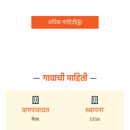
आता रिठद ग्रामपंचायतीचे सर्व निर्णय, विकास कामे, शासकीय
योजना आणि नागरिक सेवा — सर्व काही एका क्लिकवर उपलब्ध!
अधिक माहिती
गावाची माहिती
ग्रामपंचायत
स्थापना
रिठद
5316