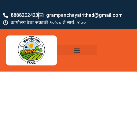
8888202423
grampanchayatrithad@gmail.com
कार्यालय वेळ: सकाळी १०:०० ते सायं. ५:००
ग्रामपंचायत पदाधिकारी
योजना व अभियाने
जमा खर्च पत्रक
ग्रामपंचायत कार्यालय,
रिठद