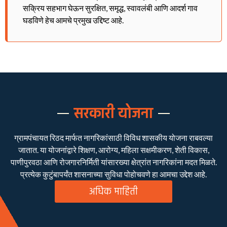
सक्रिय सहभाग घेऊन सुरक्षित, समृद्ध, स्वावलंबी आणि आदर्श गाव
घडविणे हेच आमचे प्रमुख उद्दिष्ट आहे.
सरकारी योजना
ग्रामपंचायत रिठद मार्फत नागरिकांसाठी विविध शासकीय योजना राबवल्या
जातात. या योजनांद्वारे शिक्षण, आरोग्य, महिला सक्षमीकरण, शेती विकास,
पाणीपुरवठा आणि रोजगारनिर्मिती यांसारख्या क्षेत्रांत नागरिकांना मदत मिळते.
प्रत्येक कुटुंबापर्यंत शासनाच्या सुविधा पोहोचवणे हा आमचा उद्देश आहे.
अधिक माहिती