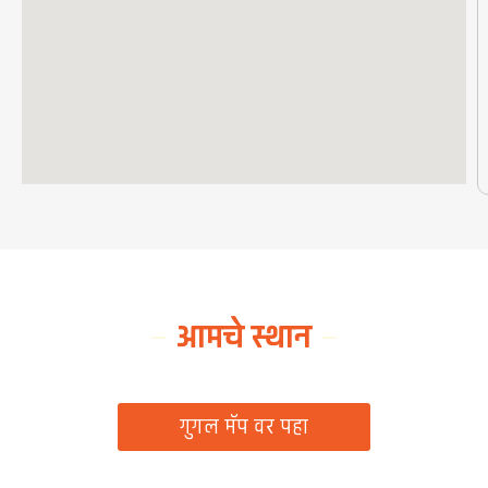
आमचे स्थान
ग्रामपंचायत कार्यालय, रिठद, ता. रिसोड, जि. वाशिम
गुगल मॅप वर पहा