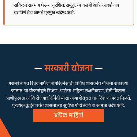
सक्रिय सहभाग घेऊन सुरक्षित, समृद्ध, स्वावलंबी आणि आदर्श गाव
घडविणे हेच आमचे प्रमुख उद्दिष्ट आहे.
सरकारी योजना
ग्रामपंचायत रिठद मार्फत नागरिकांसाठी विविध शासकीय योजना राबवल्या
जातात. या योजनांद्वारे शिक्षण, आरोग्य, महिला सक्षमीकरण, शेती विकास,
पाणीपुरवठा आणि रोजगारनिर्मिती यांसारख्या क्षेत्रांत नागरिकांना मदत मिळते.
प्रत्येक कुटुंबापर्यंत शासनाच्या सुविधा पोहोचवणे हा आमचा उद्देश आहे.
अधिक माहिती