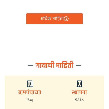
आता रिठद ग्रामपंचायतीचे सर्व निर्णय, विकास कामे, शासकीय
योजना आणि नागरिक सेवा — सर्व काही एका क्लिकवर उपलब्ध!
अधिक माहिती
गावाची माहिती
ग्रामपंचायत
स्थापना
रिठद
5316