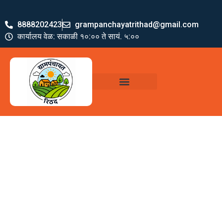
8888202423
grampanchayatrithad@gmail.com
कार्यालय वेळ: सकाळी १०:०० ते सायं. ५:००
ग्रामपंचायत पदाधिकारी
योजना व अभियाने
जमा खर्च पत्रक
ग्रामपंचायत कार्यालय,
रिठद