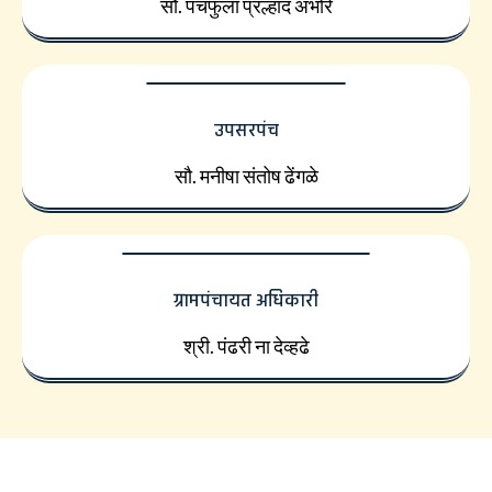
सौ. पंचफुला प्रल्हाद अंभोरे
उपसरपंच
सौ. मनीषा संतोष ढेंगळे
ग्रामपंचायत अधिकारी
श्री. पंढरी ना देव्हढे