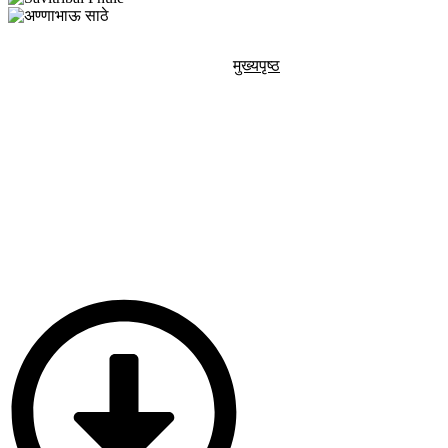
मुख्यपृष्ठ
आमच्याबद्दल
ग्
आता रिठद ग्रामपंचायतीचे सर्व निर्णय, विकास कामे, शासक
उपलब्ध