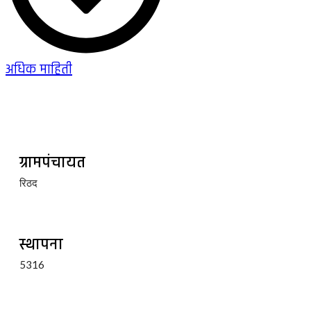
अधिक माहिती
ग्रामपंचायत
रिठद
स्थापना
5316