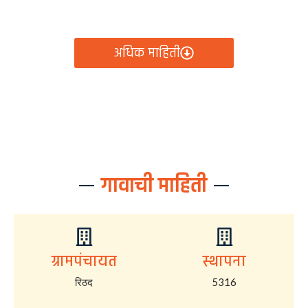
आता रिठद ग्रामपंचायतीचे सर्व निर्णय, विकास कामे, शासकीय
योजना आणि नागरिक सेवा — सर्व काही एका क्लिकवर उपलब्ध!
अधिक माहिती
गावाची माहिती
ग्रामपंचायत
स्थापना
रिठद
5316