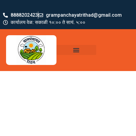
8888202423
grampanchayatrithad@gmail.com
कार्यालय वेळ: सकाळी १०:०० ते सायं. ५:००
ग्रामपंचायत पदाधिकारी
योजना व अभियाने
जमा खर्च पत्रक
ग्रामपंचायत कार्यालय,
रिठद