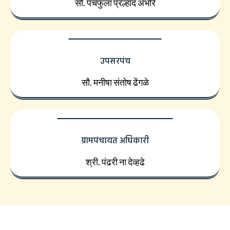
सौ. पंचफुला प्रल्हाद अंभोरे
उपसरपंच
सौ. मनीषा संतोष ढेंगळे
ग्रामपंचायत अधिकारी
श्री. पंढरी ना देव्हढे