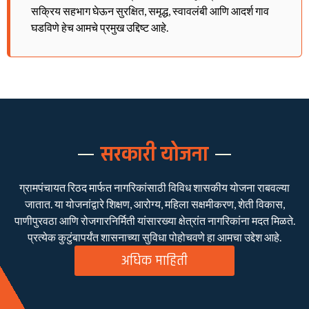
सक्रिय सहभाग घेऊन सुरक्षित, समृद्ध, स्वावलंबी आणि आदर्श गाव
घडविणे हेच आमचे प्रमुख उद्दिष्ट आहे.
सरकारी योजना
ग्रामपंचायत रिठद मार्फत नागरिकांसाठी विविध शासकीय योजना राबवल्या
जातात. या योजनांद्वारे शिक्षण, आरोग्य, महिला सक्षमीकरण, शेती विकास,
पाणीपुरवठा आणि रोजगारनिर्मिती यांसारख्या क्षेत्रांत नागरिकांना मदत मिळते.
प्रत्येक कुटुंबापर्यंत शासनाच्या सुविधा पोहोचवणे हा आमचा उद्देश आहे.
अधिक माहिती