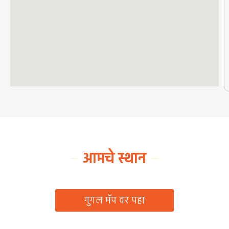
आमचे स्थान
ग्रामपंचायत कार्यालय, रिठद, ता. रिसोड, जि. वाशिम
गुगल मॅप वर पहा