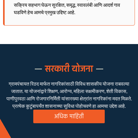
सक्रिय सहभाग घेऊन सुरक्षित, समृद्ध, स्वावलंबी आणि आदर्श गाव
घडविणे हेच आमचे प्रमुख उद्दिष्ट आहे.
सरकारी योजना
ग्रामपंचायत रिठद मार्फत नागरिकांसाठी विविध शासकीय योजना राबवल्या
जातात. या योजनांद्वारे शिक्षण, आरोग्य, महिला सक्षमीकरण, शेती विकास,
पाणीपुरवठा आणि रोजगारनिर्मिती यांसारख्या क्षेत्रांत नागरिकांना मदत मिळते.
प्रत्येक कुटुंबापर्यंत शासनाच्या सुविधा पोहोचवणे हा आमचा उद्देश आहे.
अधिक माहिती