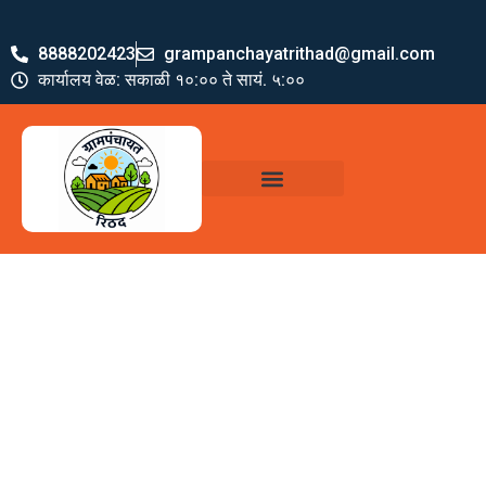
8888202423
grampanchayatrithad@gmail.com
कार्यालय वेळ: सकाळी १०:०० ते सायं. ५:००
ग्रामपंचायत पदाधिकारी
योजना व अभियाने
जमा खर्च पत्रक
ग्रामपंचायत कार्यालय,
रिठद