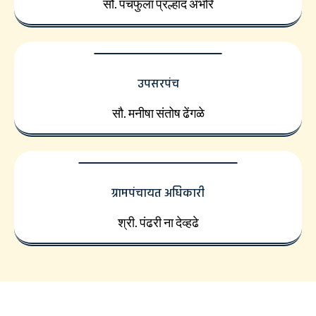
सौ. पंचफुला प्रल्हाद अंभोरे
उपसरपंच
सौ. मनीषा संतोष ढेंगळे
ग्रामपंचायत अधिकारी
श्री. पंढरी ना देव्हढे