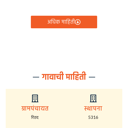
आता रिठद ग्रामपंचायतीचे सर्व निर्णय, विकास कामे, शासकीय
योजना आणि नागरिक सेवा — सर्व काही एका क्लिकवर उपलब्ध!
अधिक माहिती
गावाची माहिती
ग्रामपंचायत
स्थापना
रिठद
5316