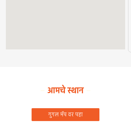
आमचे स्थान
ग्रामपंचायत कार्यालय, रिठद, ता. रिसोड, जि. वाशिम
गुगल मॅप वर पहा