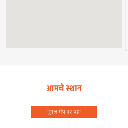
आमचे स्थान
ग्रामपंचायत कार्यालय, रिठद, ता. रिसोड, जि. वाशिम
गुगल मॅप वर पहा