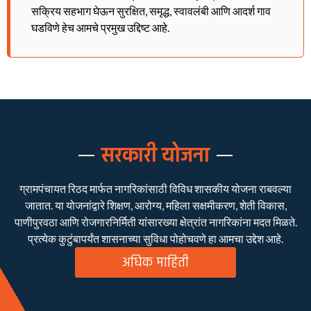
सक्रिय सहभाग घेऊन सुरक्षित, समृद्ध, स्वावलंबी आणि आदर्श गाव
घडविणे हेच आमचे प्रमुख उद्दिष्ट आहे.
सरकारी योजना
ग्रामपंचायत रिठद मार्फत नागरिकांसाठी विविध शासकीय योजना राबवल्या
जातात. या योजनांद्वारे शिक्षण, आरोग्य, महिला सक्षमीकरण, शेती विकास,
पाणीपुरवठा आणि रोजगारनिर्मिती यांसारख्या क्षेत्रांत नागरिकांना मदत मिळते.
प्रत्येक कुटुंबापर्यंत शासनाच्या सुविधा पोहोचवणे हा आमचा उद्देश आहे.
अधिक माहिती