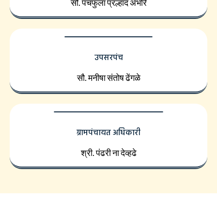
सौ. पंचफुला प्रल्हाद अंभोरे
उपसरपंच
सौ. मनीषा संतोष ढेंगळे
ग्रामपंचायत अधिकारी
श्री. पंढरी ना देव्हढे