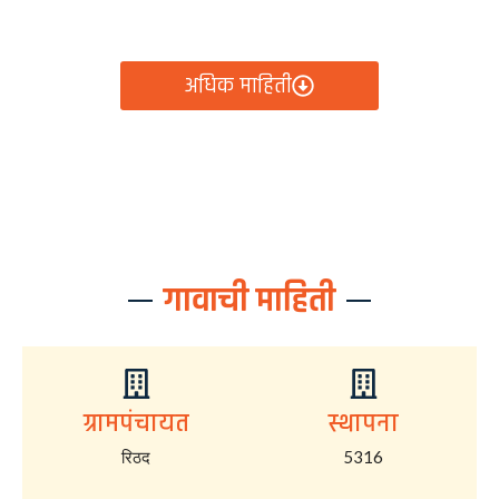
आता रिठद ग्रामपंचायतीचे सर्व निर्णय, विकास कामे, शासकीय
योजना आणि नागरिक सेवा — सर्व काही एका क्लिकवर उपलब्ध!
अधिक माहिती
गावाची माहिती
ग्रामपंचायत
स्थापना
रिठद
5316