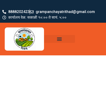
8888202423
grampanchayatrithad@gmail.com
कार्यालय वेळ: सकाळी १०:०० ते सायं. ५:००
ग्रामपंचायत पदाधिकारी
योजना व अभियाने
जमा खर्च पत्रक
ग्रामपंचायत कार्यालय,
रिठद