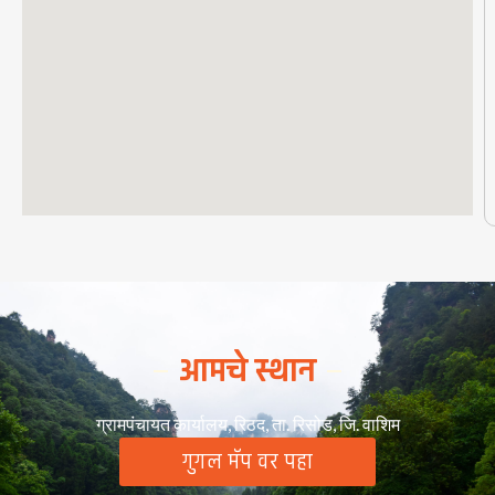
आमचे स्थान
ग्रामपंचायत कार्यालय, रिठद, ता. रिसोड, जि. वाशिम
गुगल मॅप वर पहा