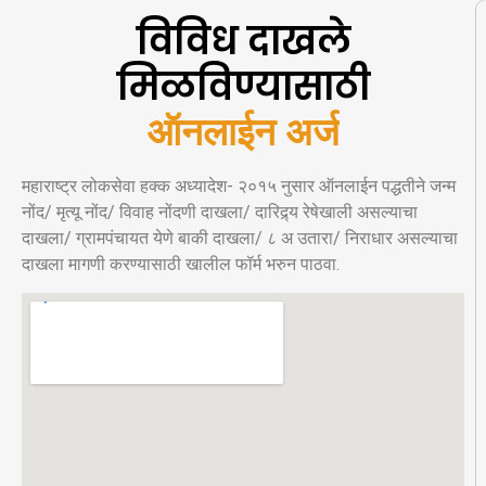
विविध दाखले
मिळविण्यासाठी
ऑ
न
ल
ई
न
अ
र
महाराष्ट्र लोकसेवा हक्क अध्यादेश- २०१५ नुसार ऑनलाईन पद्धतीने जन्म
नोंद/ मृत्यू नोंद/ विवाह नोंदणी दाखला/ दारिद्र्य रेषेखाली असल्याचा
दाखला/ ग्रामपंचायत येणे बाकी दाखला/ ८ अ उतारा/ निराधार असल्याचा
दाखला मागणी करण्यासाठी खालील फॉर्म भरुन पाठवा.