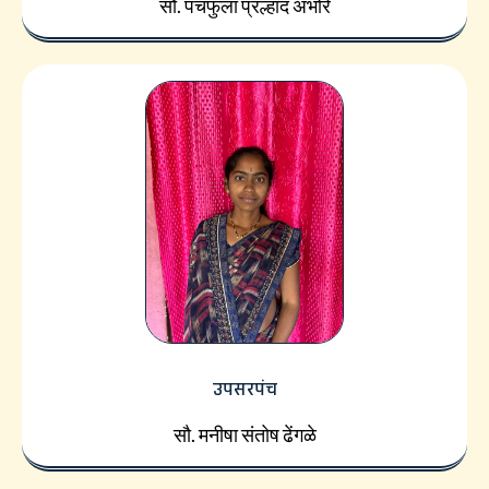
सौ. पंचफुला प्रल्हाद अंभोरे
उपसरपंच
सौ. मनीषा संतोष ढेंगळे