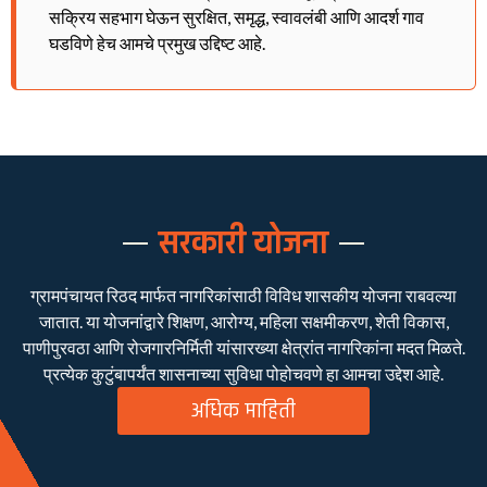
सक्रिय सहभाग घेऊन सुरक्षित, समृद्ध, स्वावलंबी आणि आदर्श गाव
घडविणे हेच आमचे प्रमुख उद्दिष्ट आहे.
सरकारी योजना
ग्रामपंचायत रिठद मार्फत नागरिकांसाठी विविध शासकीय योजना राबवल्या
जातात. या योजनांद्वारे शिक्षण, आरोग्य, महिला सक्षमीकरण, शेती विकास,
पाणीपुरवठा आणि रोजगारनिर्मिती यांसारख्या क्षेत्रांत नागरिकांना मदत मिळते.
प्रत्येक कुटुंबापर्यंत शासनाच्या सुविधा पोहोचवणे हा आमचा उद्देश आहे.
अधिक माहिती