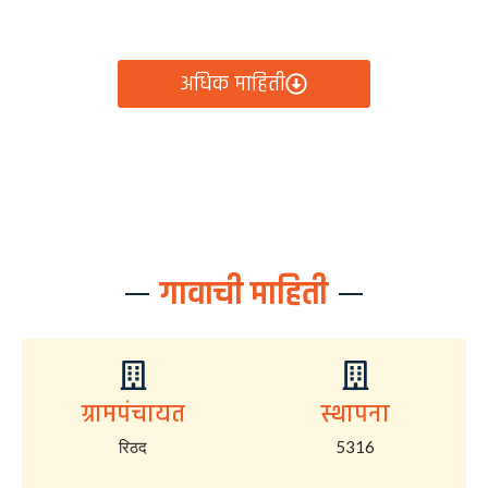
आता रिठद ग्रामपंचायतीचे सर्व निर्णय, विकास कामे, शासकीय
योजना आणि नागरिक सेवा — सर्व काही एका क्लिकवर उपलब्ध!
अधिक माहिती
गावाची माहिती
ग्रामपंचायत
स्थापना
रिठद
5316