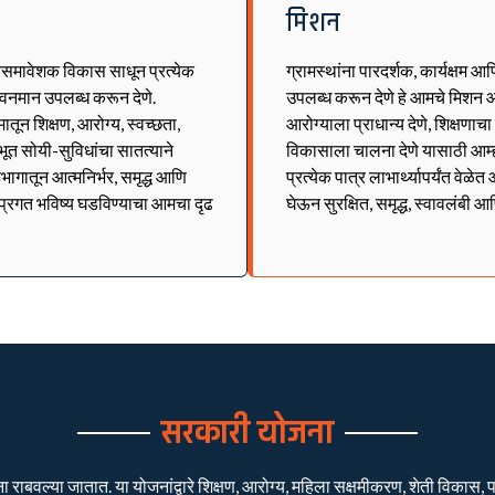
मिशन
्वसमावेशक विकास साधून प्रत्येक
ग्रामस्थांना पारदर्शक, कार्यक्षम आ
जीवनमान उपलब्ध करून देणे.
उपलब्ध करून देणे हे आमचे मिशन आ
ून शिक्षण, आरोग्य, स्वच्छता,
आरोग्याला प्राधान्य देणे, शिक्षणाच
भूत सोयी-सुविधांचा सातत्याने
विकासाला चालना देणे यासाठी आम्
भागातून आत्मनिर्भर, समृद्ध आणि
प्रत्येक पात्र लाभार्थ्यापर्यंत वे
व प्रगत भविष्य घडविण्याचा आमचा दृढ
घेऊन सुरक्षित, समृद्ध, स्वावलंबी आ
सरकारी योजना
बवल्या जातात. या योजनांद्वारे शिक्षण, आरोग्य, महिला सक्षमीकरण, शेती विकास, पाण