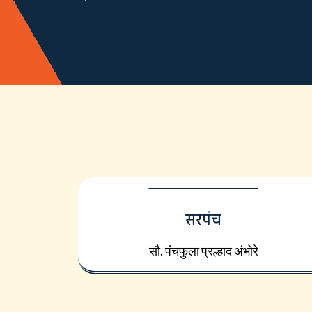
सरपंच
सौ. पंचफुला प्रल्हाद अंभोरे