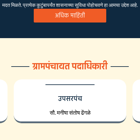
मदत मिळते. प्रत्येक कुटुंबापर्यंत शासनाच्या सुविधा पोहोचवणे हा आमचा उद्देश आहे.
अधिक माहिती
ग्रामपंचायत पदाधिकारी
उपसरपंच
सौ. मनीषा संतोष ढेंगळे