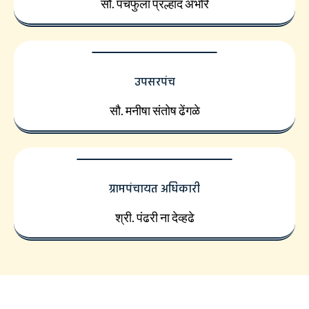
सौ. पंचफुला प्रल्हाद अंभोरे
उपसरपंच
सौ. मनीषा संतोष ढेंगळे
ग्रामपंचायत अधिकारी
श्री. पंढरी ना देव्हढे