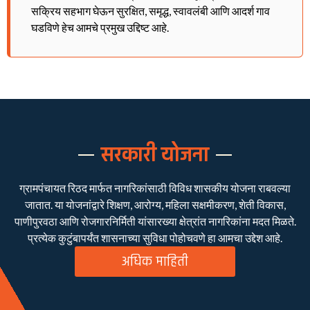
सक्रिय सहभाग घेऊन सुरक्षित, समृद्ध, स्वावलंबी आणि आदर्श गाव
घडविणे हेच आमचे प्रमुख उद्दिष्ट आहे.
सरकारी योजना
ग्रामपंचायत रिठद मार्फत नागरिकांसाठी विविध शासकीय योजना राबवल्या
जातात. या योजनांद्वारे शिक्षण, आरोग्य, महिला सक्षमीकरण, शेती विकास,
पाणीपुरवठा आणि रोजगारनिर्मिती यांसारख्या क्षेत्रांत नागरिकांना मदत मिळते.
प्रत्येक कुटुंबापर्यंत शासनाच्या सुविधा पोहोचवणे हा आमचा उद्देश आहे.
अधिक माहिती