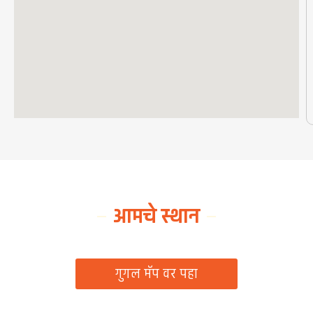
आमचे स्थान
ग्रामपंचायत कार्यालय, रिठद, ता. रिसोड, जि. वाशिम
गुगल मॅप वर पहा