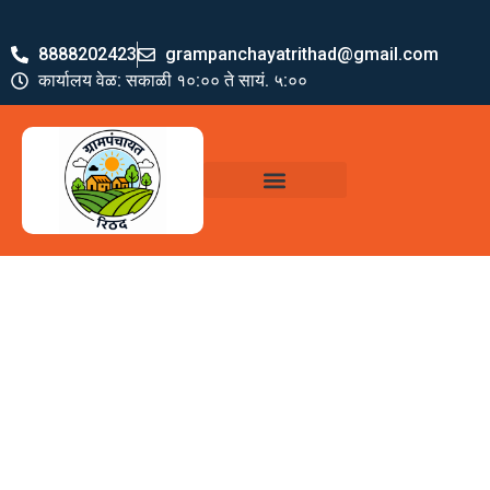
8888202423
grampanchayatrithad@gmail.com
कार्यालय वेळ: सकाळी १०:०० ते सायं. ५:००
ग्रामपंचायत पदाधिकारी
योजना व अभियाने
जमा खर्च पत्रक
ग्रामपंचायत कार्यालय,
रिठद