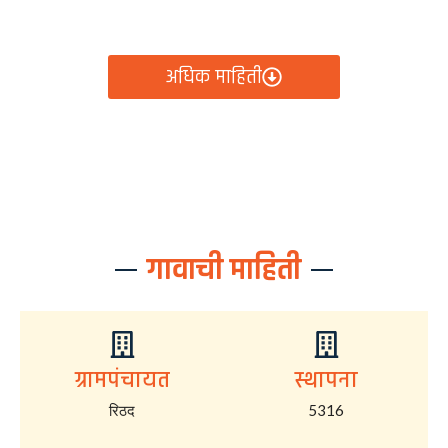
आता रिठद ग्रामपंचायतीचे सर्व निर्णय, विकास कामे, शासकीय
योजना आणि नागरिक सेवा — सर्व काही एका क्लिकवर उपलब्ध!
अधिक माहिती
गावाची माहिती
ग्रामपंचायत
स्थापना
रिठद
5316