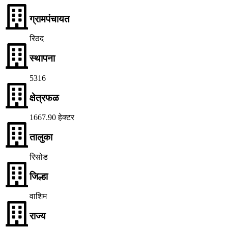
ग्रामपंचायत
रिठद
स्थापना
5316
क्षेत्रफळ
1667.90 हेक्टर
तालुका
रिसोड
जिल्हा
वाशिम
राज्य