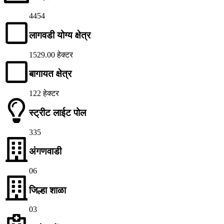
4454
लागवडी योग्य क्षेत्र
1529.00 हेक्टर
बागायत क्षेत्र
122 हेक्टर
स्ट्रीट लाईट पोल
335
अंगणवाडी
06
जिल्हा शाळा
03