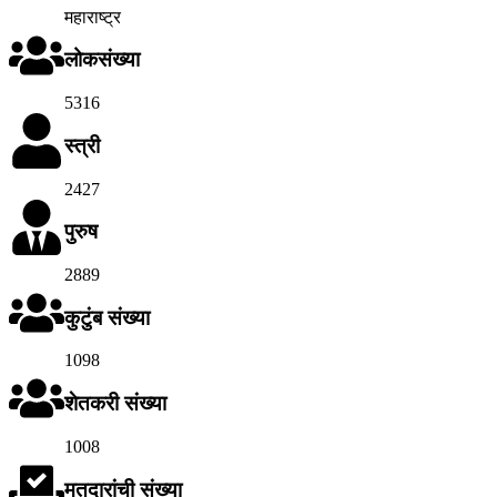
महाराष्ट्र
लोकसंख्या
5316
स्त्री
2427
पुरुष
2889
कुटुंब संख्या
1098
शेतकरी संख्या
1008
मतदारांची संख्या