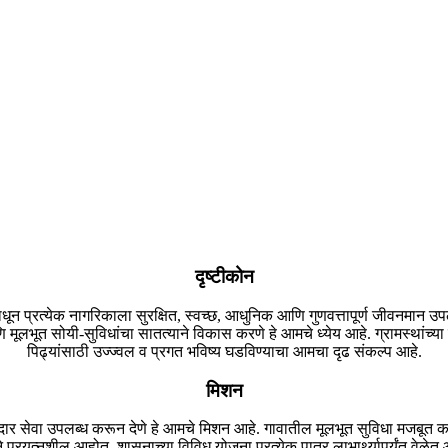
दृष्टीकोन
धून प्रत्येक नागरिकाला सुरक्षित, स्वच्छ, आधुनिक आणि गुणवत्तापूर्ण जीवनमान उ
णि मूलभूत सोयी-सुविधांचा सातत्याने विकास करणे हे आमचे ध्येय आहे. ग्रामस्थांच्
पिढ्यांसाठी उज्ज्वल व प्रगत भविष्य घडविण्याचा आमचा दृढ संकल्प आहे.
मिशन
जेदार सेवा उपलब्ध करून देणे हे आमचे मिशन आहे. गावातील मूलभूत सुविधा मजबूत करणे
प्रयत्नशील आहोत. शासनाच्या विविध योजना प्रत्येक पात्र लाभार्थ्यापर्यंत वेळेत 