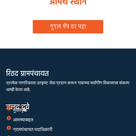
आमचे स्थान
ग्रामपंचायत कार्यालय, रिठद, ता. रिसोड, जि. वाशिम
गुगल मॅप वर पहा
रिठद ग्रामपंचायत
प्रत्येक नागरिकाला उत्कृष्ट सेवा प्रदान करून गावाच्या सर्वांगीण विकासाचा संकल्प
आम्ही केला आहे.
जलद दुवे
मुख्यपृष्ठ
आमच्याबद्दल
ग्रामपंचायत पदाधिकारी