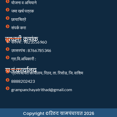
योजना व अभियाने
जमा खर्च पत्रक
छायाचित्रे
संपर्क करा
दूरध्वनी क्रमांक
सरपंच : 9823556960
उपसरपंच : 8766785346
ग्रा.वि.अधिकारी :
ग्रा.पं.कार्यालय
ग्रामपंचायत कार्यालय, रिठद, ता. रिसोड, जि. वाशिम
8888202423
grampanchayatrithad@gmail.com
Copyright ©रिठद ग्रामपंचायत 2026