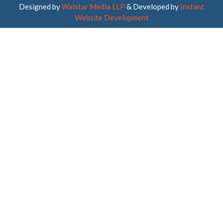
Designed by
Walstar Media LLP
& Developed by
Instant
Website Development