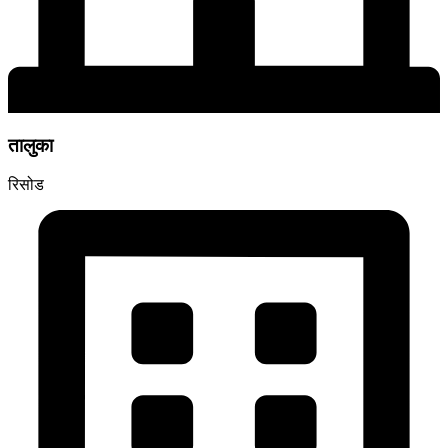
तालुका
रिसोड