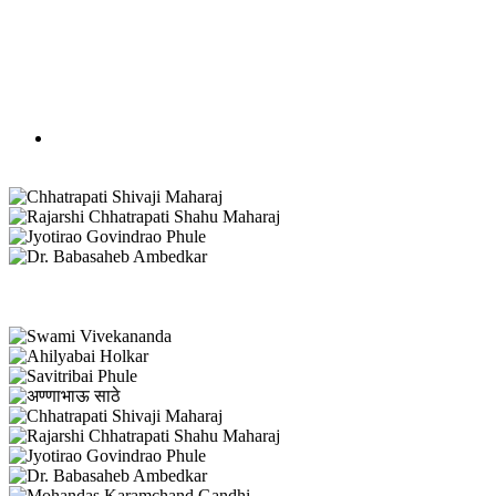
कार्यालय वेळ: सकाळी १०:०० ते सायं. ५:००