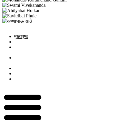
मुख्यपृष्ठ
आमच्याबद्दल
ग्रामपंचायत
पदाधिकारी
योजना व
अभियाने
जमा खर्च पत्रक
छायाचित्रे
संपर्क करा