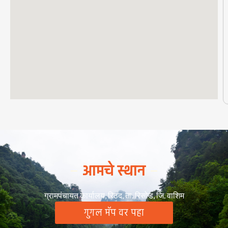
आमचे स्थान
ग्रामपंचायत कार्यालय, रिठद, ता. रिसोड, जि. वाशिम
गुगल मॅप वर पहा