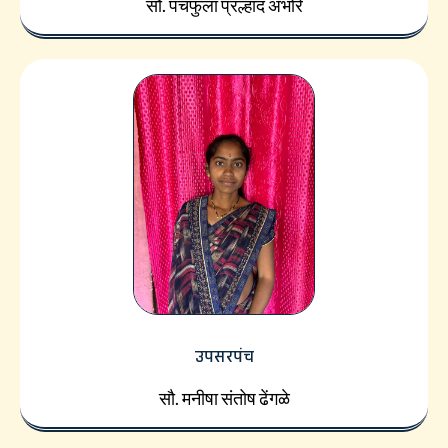
सौ. पंचफुला प्रल्हाद अंभोरे
उपसरपंच
सौ. मनीषा संतोष ढेंगळे