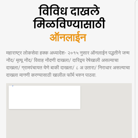
विविध दाखले
मिळविण्यासाठी
ऑ
न
ल
ई
न
अ
र
महाराष्ट्र लोकसेवा हक्क अध्यादेश- २०१५ नुसार ऑनलाईन पद्धतीने जन्म
नोंद/ मृत्यू नोंद/ विवाह नोंदणी दाखला/ दारिद्र्य रेषेखाली असल्याचा
दाखला/ ग्रामपंचायत येणे बाकी दाखला/ ८ अ उतारा/ निराधार असल्याचा
दाखला मागणी करण्यासाठी खालील फॉर्म भरुन पाठवा.