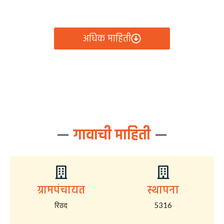
आता रिठद ग्रामपंचायतीचे सर्व निर्णय, विकास कामे, शासकीय
योजना आणि नागरिक सेवा — सर्व काही एका क्लिकवर उपलब्ध!
अधिक माहिती
गावाची माहिती
ग्रामपंचायत
स्थापना
रिठद
5316