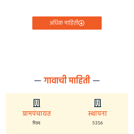
आता रिठद ग्रामपंचायतीचे सर्व निर्णय, विकास कामे, शासकीय
योजना आणि नागरिक सेवा — सर्व काही एका क्लिकवर उपलब्ध!
अधिक माहिती
गावाची माहिती
ग्रामपंचायत
स्थापना
रिठद
5316