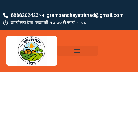
8888202423
grampanchayatrithad@gmail.com
कार्यालय वेळ: सकाळी १०:०० ते सायं. ५:००
ग्रामपंचायत पदाधिकारी
योजना व अभियाने
जमा खर्च पत्रक
ग्रामपंचायत कार्यालय,
रिठद