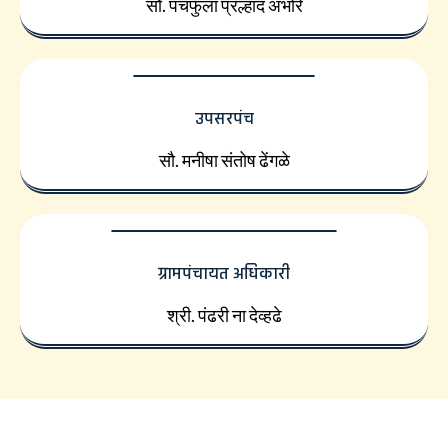
सौ. पंचफुला प्रल्हाद अंभोरे
उपसरपंच
सौ. मनीषा संतोष ढेंगळे
ग्रामपंचायत अधिकारी
श्री. पंढरी ना देव्हढे