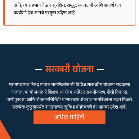
सक्रिय सहभाग घेऊन सुरक्षित, समृद्ध, स्वावलंबी आणि आदर्श गाव
घडविणे हेच आमचे प्रमुख उद्दिष्ट आहे.
सरकारी योजना
ग्रामपंचायत रिठद मार्फत नागरिकांसाठी विविध शासकीय योजना राबवल्या
जातात. या योजनांद्वारे शिक्षण, आरोग्य, महिला सक्षमीकरण, शेती विकास,
पाणीपुरवठा आणि रोजगारनिर्मिती यांसारख्या क्षेत्रांत नागरिकांना मदत मिळते.
प्रत्येक कुटुंबापर्यंत शासनाच्या सुविधा पोहोचवणे हा आमचा उद्देश आहे.
अधिक माहिती