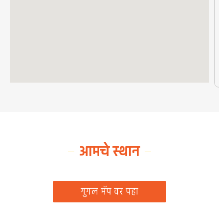
आमचे स्थान
ग्रामपंचायत कार्यालय, रिठद, ता. रिसोड, जि. वाशिम
गुगल मॅप वर पहा