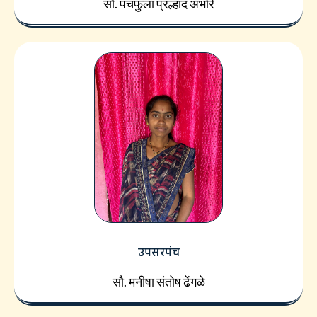
सौ. पंचफुला प्रल्हाद अंभोरे
उपसरपंच
सौ. मनीषा संतोष ढेंगळे