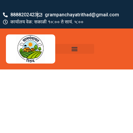
8888202423
grampanchayatrithad@gmail.com
कार्यालय वेळ: सकाळी १०:०० ते सायं. ५:००
ग्रामपंचायत पदाधिकारी
योजना व अभियाने
जमा खर्च पत्रक
ग्रामपंचायत कार्यालय,
रिठद