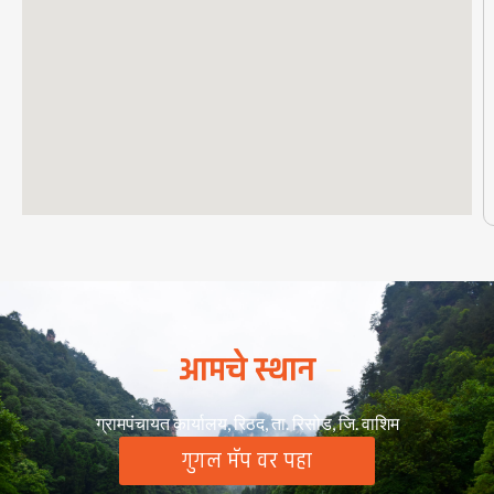
आमचे स्थान
ग्रामपंचायत कार्यालय, रिठद, ता. रिसोड, जि. वाशिम
गुगल मॅप वर पहा