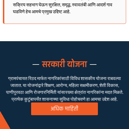
सक्रिय सहभाग घेऊन सुरक्षित, समृद्ध, स्वावलंबी आणि आदर्श गाव
घडविणे हेच आमचे प्रमुख उद्दिष्ट आहे.
सरकारी योजना
ग्रामपंचायत रिठद मार्फत नागरिकांसाठी विविध शासकीय योजना राबवल्या
जातात. या योजनांद्वारे शिक्षण, आरोग्य, महिला सक्षमीकरण, शेती विकास,
पाणीपुरवठा आणि रोजगारनिर्मिती यांसारख्या क्षेत्रांत नागरिकांना मदत मिळते.
प्रत्येक कुटुंबापर्यंत शासनाच्या सुविधा पोहोचवणे हा आमचा उद्देश आहे.
अधिक माहिती