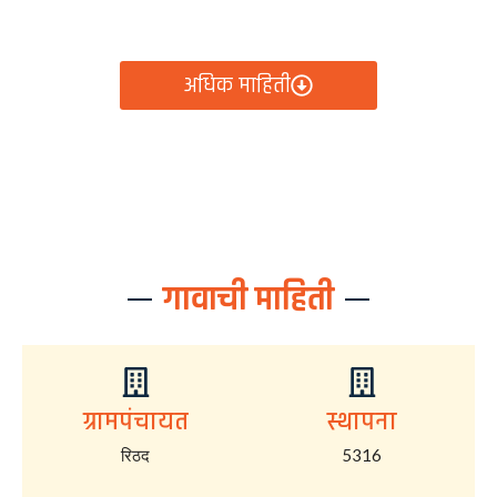
आता रिठद ग्रामपंचायतीचे सर्व निर्णय, विकास कामे, शासकीय
योजना आणि नागरिक सेवा — सर्व काही एका क्लिकवर उपलब्ध!
अधिक माहिती
गावाची माहिती
ग्रामपंचायत
स्थापना
रिठद
5316