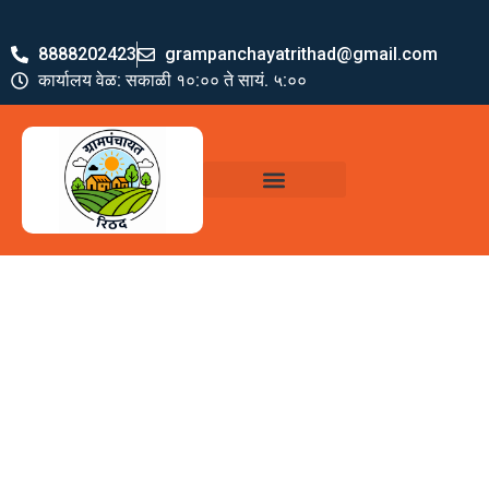
8888202423
grampanchayatrithad@gmail.com
कार्यालय वेळ: सकाळी १०:०० ते सायं. ५:००
ग्रामपंचायत पदाधिकारी
योजना व अभियाने
जमा खर्च पत्रक
ग्रामपंचायत कार्यालय,
रिठद