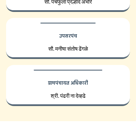
सौ. पंचफुला प्रल्हाद अंभोरे
उपसरपंच
सौ. मनीषा संतोष ढेंगळे
ग्रामपंचायत अधिकारी
श्री. पंढरी ना देव्हढे