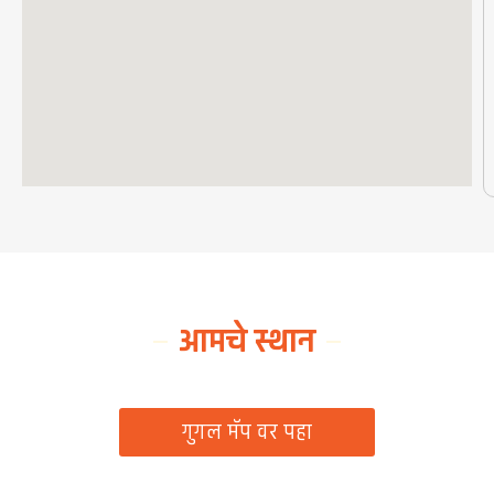
आमचे स्थान
ग्रामपंचायत कार्यालय, रिठद, ता. रिसोड, जि. वाशिम
गुगल मॅप वर पहा