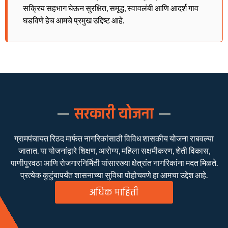
सक्रिय सहभाग घेऊन सुरक्षित, समृद्ध, स्वावलंबी आणि आदर्श गाव
घडविणे हेच आमचे प्रमुख उद्दिष्ट आहे.
सरकारी योजना
ग्रामपंचायत रिठद मार्फत नागरिकांसाठी विविध शासकीय योजना राबवल्या
जातात. या योजनांद्वारे शिक्षण, आरोग्य, महिला सक्षमीकरण, शेती विकास,
पाणीपुरवठा आणि रोजगारनिर्मिती यांसारख्या क्षेत्रांत नागरिकांना मदत मिळते.
प्रत्येक कुटुंबापर्यंत शासनाच्या सुविधा पोहोचवणे हा आमचा उद्देश आहे.
अधिक माहिती