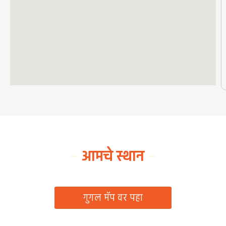
आमचे स्थान
ग्रामपंचायत कार्यालय, रिठद, ता. रिसोड, जि. वाशिम
गुगल मॅप वर पहा