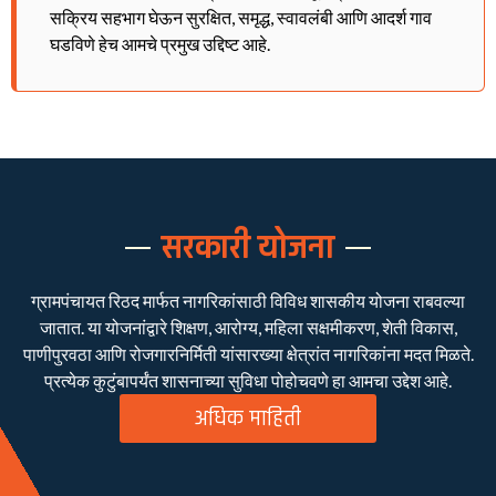
सक्रिय सहभाग घेऊन सुरक्षित, समृद्ध, स्वावलंबी आणि आदर्श गाव
घडविणे हेच आमचे प्रमुख उद्दिष्ट आहे.
सरकारी योजना
ग्रामपंचायत रिठद मार्फत नागरिकांसाठी विविध शासकीय योजना राबवल्या
जातात. या योजनांद्वारे शिक्षण, आरोग्य, महिला सक्षमीकरण, शेती विकास,
पाणीपुरवठा आणि रोजगारनिर्मिती यांसारख्या क्षेत्रांत नागरिकांना मदत मिळते.
प्रत्येक कुटुंबापर्यंत शासनाच्या सुविधा पोहोचवणे हा आमचा उद्देश आहे.
अधिक माहिती