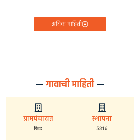
आता रिठद ग्रामपंचायतीचे सर्व निर्णय, विकास कामे, शासकीय
योजना आणि नागरिक सेवा — सर्व काही एका क्लिकवर उपलब्ध!
अधिक माहिती
गावाची माहिती
ग्रामपंचायत
स्थापना
रिठद
5316