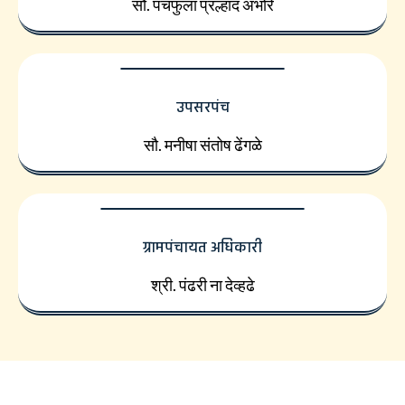
सौ. पंचफुला प्रल्हाद अंभोरे
उपसरपंच
सौ. मनीषा संतोष ढेंगळे
ग्रामपंचायत अधिकारी
श्री. पंढरी ना देव्हढे