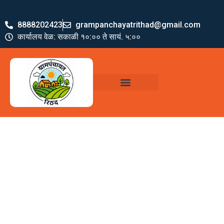
8888202423
grampanchayatrithad@gmail.com
कार्यालय वेळ: सकाळी १०:०० ते सायं. ५:००
ग्रामपंचायत पदाधिकारी
योजना व अभियाने
जमा खर्च पत्रक
ग्रामपंचायत कार्यालय,
रिठद