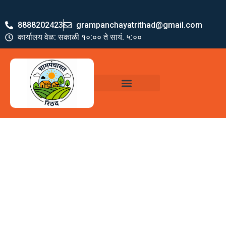
8888202423
grampanchayatrithad@gmail.com
कार्यालय वेळ: सकाळी १०:०० ते सायं. ५:००
ग्रामपंचायत पदाधिकारी
योजना व अभियाने
जमा खर्च पत्रक
ग्रामपंचायत कार्यालय,
रिठद