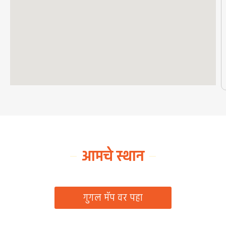
आमचे स्थान
ग्रामपंचायत कार्यालय, रिठद, ता. रिसोड, जि. वाशिम
गुगल मॅप वर पहा