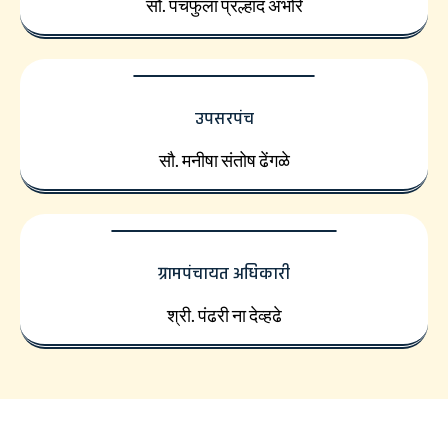
सौ. पंचफुला प्रल्हाद अंभोरे
उपसरपंच
सौ. मनीषा संतोष ढेंगळे
ग्रामपंचायत अधिकारी
श्री. पंढरी ना देव्हढे