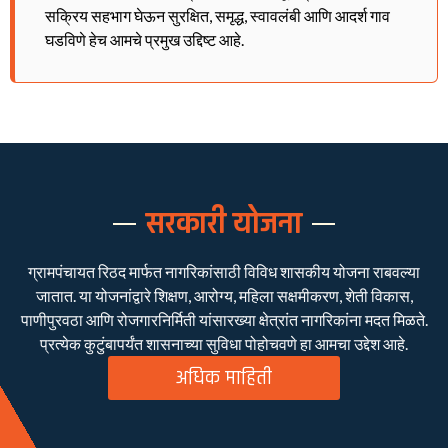
सक्रिय सहभाग घेऊन सुरक्षित, समृद्ध, स्वावलंबी आणि आदर्श गाव
घडविणे हेच आमचे प्रमुख उद्दिष्ट आहे.
सरकारी योजना
ग्रामपंचायत रिठद मार्फत नागरिकांसाठी विविध शासकीय योजना राबवल्या
जातात. या योजनांद्वारे शिक्षण, आरोग्य, महिला सक्षमीकरण, शेती विकास,
पाणीपुरवठा आणि रोजगारनिर्मिती यांसारख्या क्षेत्रांत नागरिकांना मदत मिळते.
प्रत्येक कुटुंबापर्यंत शासनाच्या सुविधा पोहोचवणे हा आमचा उद्देश आहे.
अधिक माहिती