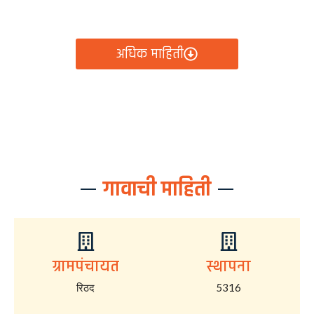
आता रिठद ग्रामपंचायतीचे सर्व निर्णय, विकास कामे, शासकीय
योजना आणि नागरिक सेवा — सर्व काही एका क्लिकवर उपलब्ध!
अधिक माहिती
गावाची माहिती
ग्रामपंचायत
स्थापना
रिठद
5316