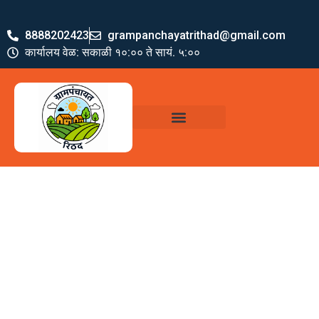
8888202423
grampanchayatrithad@gmail.com
कार्यालय वेळ: सकाळी १०:०० ते सायं. ५:००
ग्रामपंचायत पदाधिकारी
योजना व अभियाने
जमा खर्च पत्रक
ग्रामपंचायत कार्यालय,
रिठद