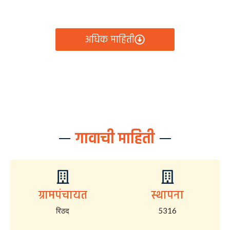
आता रिठद ग्रामपंचायतीचे सर्व निर्णय, विकास कामे, शासकीय
योजना आणि नागरिक सेवा — सर्व काही एका क्लिकवर उपलब्ध!
अधिक माहिती
गावाची माहिती
ग्रामपंचायत
स्थापना
रिठद
5316