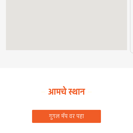
आमचे स्थान
ग्रामपंचायत कार्यालय, रिठद, ता. रिसोड, जि. वाशिम
गुगल मॅप वर पहा