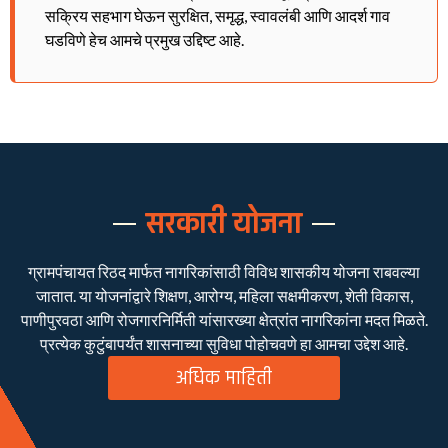
सक्रिय सहभाग घेऊन सुरक्षित, समृद्ध, स्वावलंबी आणि आदर्श गाव
घडविणे हेच आमचे प्रमुख उद्दिष्ट आहे.
सरकारी योजना
ग्रामपंचायत रिठद मार्फत नागरिकांसाठी विविध शासकीय योजना राबवल्या
जातात. या योजनांद्वारे शिक्षण, आरोग्य, महिला सक्षमीकरण, शेती विकास,
पाणीपुरवठा आणि रोजगारनिर्मिती यांसारख्या क्षेत्रांत नागरिकांना मदत मिळते.
प्रत्येक कुटुंबापर्यंत शासनाच्या सुविधा पोहोचवणे हा आमचा उद्देश आहे.
अधिक माहिती