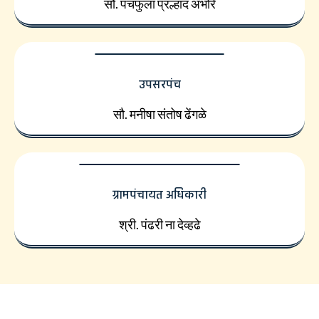
सौ. पंचफुला प्रल्हाद अंभोरे
उपसरपंच
सौ. मनीषा संतोष ढेंगळे
ग्रामपंचायत अधिकारी
श्री. पंढरी ना देव्हढे