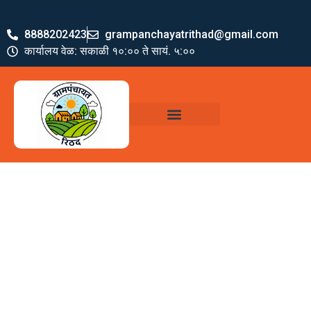
8888202423
grampanchayatrithad@gmail.com
कार्यालय वेळ: सकाळी १०:०० ते सायं. ५:००
ग्रामपंचायत पदाधिकारी
योजना व अभियाने
जमा खर्च पत्रक
ग्रामपंचायत कार्यालय,
रिठद