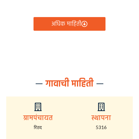
आता रिठद ग्रामपंचायतीचे सर्व निर्णय, विकास कामे, शासकीय
योजना आणि नागरिक सेवा — सर्व काही एका क्लिकवर उपलब्ध!
अधिक माहिती
गावाची माहिती
ग्रामपंचायत
स्थापना
रिठद
5316