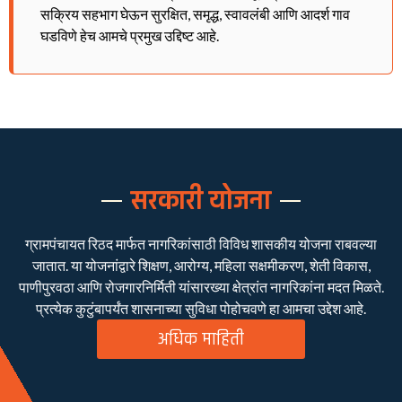
सक्रिय सहभाग घेऊन सुरक्षित, समृद्ध, स्वावलंबी आणि आदर्श गाव
घडविणे हेच आमचे प्रमुख उद्दिष्ट आहे.
सरकारी योजना
ग्रामपंचायत रिठद मार्फत नागरिकांसाठी विविध शासकीय योजना राबवल्या
जातात. या योजनांद्वारे शिक्षण, आरोग्य, महिला सक्षमीकरण, शेती विकास,
पाणीपुरवठा आणि रोजगारनिर्मिती यांसारख्या क्षेत्रांत नागरिकांना मदत मिळते.
प्रत्येक कुटुंबापर्यंत शासनाच्या सुविधा पोहोचवणे हा आमचा उद्देश आहे.
अधिक माहिती