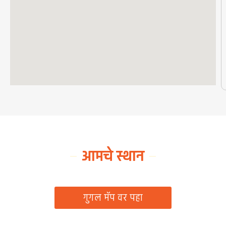
आमचे स्थान
ग्रामपंचायत कार्यालय, रिठद, ता. रिसोड, जि. वाशिम
गुगल मॅप वर पहा