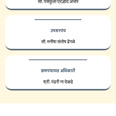
सौ. पंचफुला प्रल्हाद अंभोरे
उपसरपंच
सौ. मनीषा संतोष ढेंगळे
ग्रामपंचायत अधिकारी
श्री. पंढरी ना देव्हढे