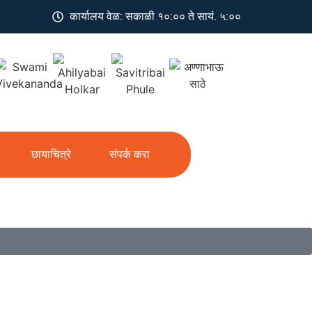
कार्यालय वेळ: सकाळी १०:०० ते सायं. ५:००
छायाचित्रे
संपर्क करा