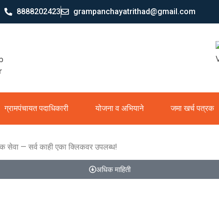
8888202423
grampanchayatrithad@gmail.com
ग्रामपंचायत पदाधिकारी
योजना व अभियाने
जमा खर्च पत्रक
िक सेवा — सर्व काही एका क्लिकवर उपलब्ध!
अधिक माहिती