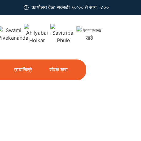
कार्यालय वेळ: सकाळी १०:०० ते सायं. ५:००
छायाचित्रे
संपर्क करा