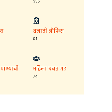
335
िस
तलाठी ऑफिस
01
 पाण्याची
महिला बचत गट
74